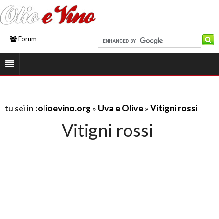
Forum
tu sei in :
olioevino.org
»
Uva e Olive
»
Vitigni rossi
Vitigni rossi