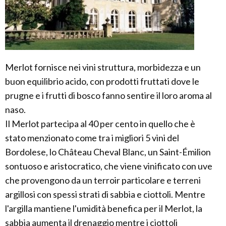
Merlot fornisce nei vini struttura, morbidezza e un
buon equilibrio acido, con prodotti fruttati dove le
prugne e i frutti di bosco fanno sentire il loro aroma al
naso.
Il Merlot partecipa al 40 per cento in quello che è
stato menzionato come tra i migliori 5 vini del
Bordolese, lo Château Cheval Blanc, un Saint-Émilion
sontuoso e aristocratico, che viene vinificato con uve
che provengono da un terroir particolare e terreni
argillosi con spessi strati di sabbia e ciottoli. Mentre
l'argilla mantiene l'umidità benefica per il Merlot, la
sabbia aumenta il drenaggio mentre i ciottoli