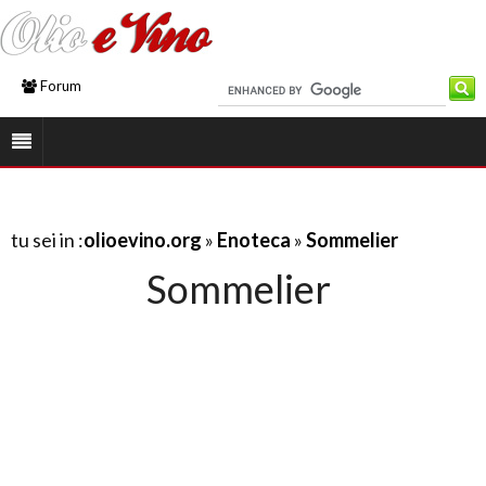
Forum
tu sei in :
olioevino.org
»
Enoteca
»
Sommelier
Sommelier