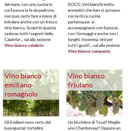
dal mare, con una cucina in
DOCG. Vini bianchi molto
cui il pesce la fa da padrone,
aromatici che ben si sposano
non può certo fare a meno di
con la ricca cucina
brindare anche con un fresco
partenopea: si
vino bianco. Scopri in questa
accompagnano con il pesce,
sezione tutti i segreti della
con i formaggi e anche con i
Calabria!... vai alla sezione
funghi. Insomma, vini per
Vino bianco calabria
tutti i gusti!... vai alla sezione
Vino bianco campania
Vino bianco
Vino bianco
emiliano-
friulano
romagnolo
Gli Emiliani sono certo dei
Un bicchiere di Tocai? Meglio
buongustai: tortellini,
uno Chardonnay? Oppure un