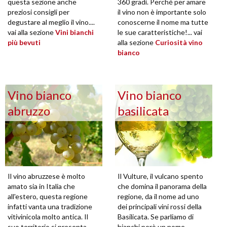
questa sezione anche
360 gradi. Perché per amare
preziosi consigli per
il vino non è importante solo
degustare al meglio il vino....
conoscerne il nome ma tutte
vai alla sezione
Vini bianchi
le sue caratteristiche!... vai
più bevuti
alla sezione
Curiosità vino
bianco
Vino bianco
Vino bianco
abruzzo
basilicata
Il vino abruzzese è molto
Il Vulture, il vulcano spento
amato sia in Italia che
che domina il panorama della
all'estero, questa regione
regione, da il nome ad uno
infatti vanta una tradizione
dei principali vini rossi della
vitivinicola molto antica. Il
Basilicata. Se parliamo di
suo territorio si presenta
bianchi però un nome