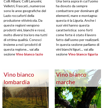
Colli Albani, Colli Lanuvini,
Una terra aspra in cui l'uomo
Velletri, Frascati...numerose
ha dovuto da sempre
sono le aree geografiche del
combattere per dominare gli
Lazio roccaforti della
elementi, mare e montagna:
produzione vitivinicola. Da
questa è la Liguria. Anche i
queste regioni vengono
suoi vini hanno questa
prodotti vini, bianchi e rossi,
caratteristica: sono forti
molto diversi tra loro ma tutti
come forte è stato il lavoro
di ottima qualità. Conosci
fatto dall'uomo per realizzarli.
insieme a noi i prodotti di
In questa sezione parliamo di
questa regione... vai alla
vini bianchi liguri.... vai alla
sezione
Vino bianco lazio
sezione
Vino bianco liguria
Vino bianco
Vino bianco
lombardia
marche