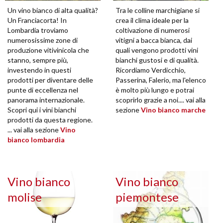
Un vino bianco di alta qualità?
Tra le colline marchigiane si
Un Franciacorta! In
crea il clima ideale per la
Lombardia troviamo
coltivazione di numerosi
numerosissime zone di
vitigni a bacca bianca, dai
produzione vitivinicola che
quali vengono prodotti vini
stanno, sempre più,
bianchi gustosi e di qualità.
investendo in questi
Ricordiamo Verdicchio,
prodotti per diventare delle
Passerina, Falerio, ma l'elenco
punte di eccellenza nel
è molto più lungo e potrai
panorama internazionale.
scoprirlo grazie a noi.... vai alla
Scopri qui i vini bianchi
sezione
Vino bianco marche
prodotti da questa regione.
... vai alla sezione
Vino
bianco lombardia
Vino bianco
Vino bianco
molise
piemontese