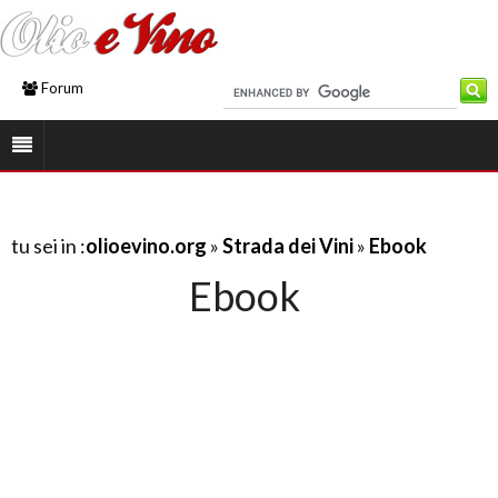
Forum
tu sei in :
olioevino.org
»
Strada dei Vini
»
Ebook
Ebook