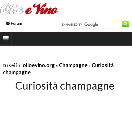
Forum
tu sei in :
olioevino.org
»
Champagne
»
Curiosità
champagne
Curiosità champagne