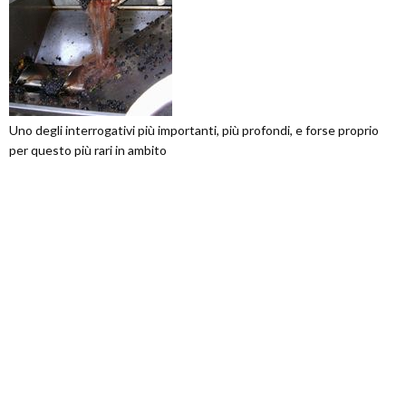
Uno degli interrogativi più importanti, più profondi, e forse proprio
per questo più rari in ambito