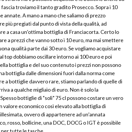
 fascia troviamo il tanto gradito Prosecco. Sopra i 10
me annate. A mano a mano che saliamo di prezzo
ù pregiati dal punto di vista della qualità, ad
e a casa un’ottima bottiglia di Franciacorta. Certo lo
re a prezzi che vanno sotto i 10 euro, ma mai smettere
ona qualità parte dai 30 euro. Se vogliamo acquistare
al top dobbiamo oscillare intorno ai 100 euro e poi
la bottiglia e del suo contenuto i prezzi non possono
na bottiglia dalle dimensioni fuori dalla norma come
are a bottiglie davvero rare, stiamo parlando di quelle di
 arriva a qualche migliaio di euro. Non è solo la
Spesso bottiglie di “soli” 75 cl possono costare un vero
 valore economico così elevato alla bottiglia di
illesimata, ovvero di appartenere ad un’annata
co, rosso, bollicine, una DOC, DOCG o IGT è possibile
e per tutte le tasche.