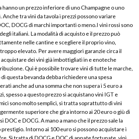
vola hanno un prezzo inferiore di uno Champagne o uno
. Anche tra vini da tavola i prezzi possono variare
 DOC, DOCG di marchi importanti o meno.I vini rossi sono
degli italiani. La modalità di acquisto e il prezzo può
ttamente nelle cantine e scegliere il proprio vino,
troppo elevato. Per avere maggiori garanzie circa il
acquistare dei vini già imbottigliati in e enoteche
ribuzione. Qui è possibile trovare vini di tutte le marche,
to di questa bevanda debba richiedere una spesa
erati anche ad una somma che non supera i 5 euro a
anzi, spesso a questo prezzo si acquistano vini IGT e
i sono molto semplici, si tratta soprattutto di vini
ggermente superiore che gira intorno ai 20 euro o giù di
 rossi DOC e DOCG. A mano a mano che il prezzo sale la
o prestigio. Intorno ai 100 euro si possono acquistare i
offre. Si tratta di DOCG e DOC di annate fortunate, vini