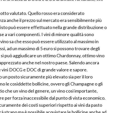
 sotto valutato. Quello rosso era considerato
za anche il prezzo sul mercato era sensibilmente più
uisto può essere effettuato nella grande distribuzione o
ase a vari componenti. I vini di minore qualità sono
 vino sa che esso può essere utilizzato al massimo in
ssi, ad un massimo di 5 euro si possono trovare degli
ci si può aggiudicare un ottimo Chardonnay, ottimo vino
apprezzato anche nel nostro paese. Salendo ancora
re vini DOCG e DOC di grande valore e sapore.
nno un posto sicuramente più elevato sia per il loro
ono le cosiddette bollicine, ovvero gli Champagne o gli
o che un vino del genere, un vino così importante,
re per forza inaccessibile dal punto di vista economico.
mente dei costi superiori rispetto ai vini da pasto
à strano ma è possibile acquistare le bollicine anche ad