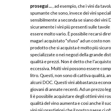
prosegui ...
, ad esempio, che i vini da ta
spumante che sono, invece dei vini speciali
sensibilmente a seconda se siano dei vini
sicuramente i vini più presenti sulle tavole 
essere molto vario. È possibile recarsi dire
magari acquistato “sfuso” ad un costo non 
prodotto che si acquista è molto più sicuro 
specializzate o nei negozi della grande dist
qualità e prezzi. Non è detto che l’acquis
eccessiva. Molti vini possono essere comp
litro. Questi, non sono di cattiva qualità, 
alcuni DOC. Questi vini abbastanza economic
giovani di annate recenti. Ad un prezzo le
lì è possibile acquistare degli ottimi vini
qualità del vino aumenta e così anche il su
vini più prestigiosi che il nostro paese ci 