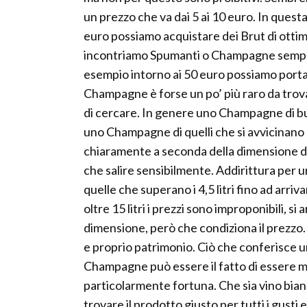
un prezzo che va dai 5 ai 10 euro. In questa
euro possiamo acquistare dei Brut di otti
incontriamo Spumanti o Champagne sempre pi
esempio intorno ai 50 euro possiamo portar
Champagne è forse un po’ più raro da trova
di cercare. In genere uno Champagne di bu
uno Champagne di quelli che si avvicinano 
chiaramente a seconda della dimensione del
che salire sensibilmente. Addirittura per u
quelle che superano i 4,5 litri fino ad arriv
oltre 15 litri i prezzi sono improponibili, si
dimensione, però che condiziona il prezzo. 
e proprio patrimonio. Ciò che conferisce un
Champagne può essere il fatto di essere m
particolarmente fortuna. Che sia vino bian
trovare il prodotto giusto per tutti i gusti 