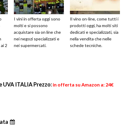
o
I vini in offerta oggi sono
Il vino on-line, come tutti i
a
molti e si possono
prodotti oggi, ha molti siti
acquistare sia on line che
dedicati e specializzati, sia
n
nei negozi specializzati e
nella vendita che nelle
 ai 2
nei supermercati.
schede tecniche.
te UVA ITALIA
Prezzo:
in offerta su Amazon a: 24€
ata