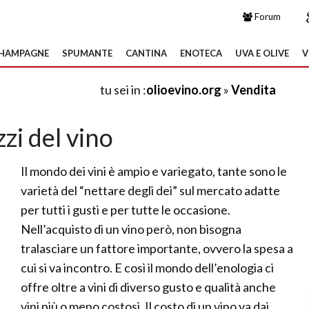
Forum
HAMPAGNE
SPUMANTE
CANTINA
ENOTECA
UVA E OLIVE
V
tu sei in :
olioevino.org
»
Vendita
zi del vino
Il mondo dei vini è ampio e variegato, tante sono le
varietà del “nettare degli dei” sul mercato adatte
per tutti i gusti e per tutte le occasione.
Nell’acquisto di un vino però, non bisogna
tralasciare un fattore importante, ovvero la spesa a
cui si va incontro. E così il mondo dell’enologia ci
offre oltre a vini di diverso gusto e qualità anche
vini più o meno costosi. Il costo di un vino va dai