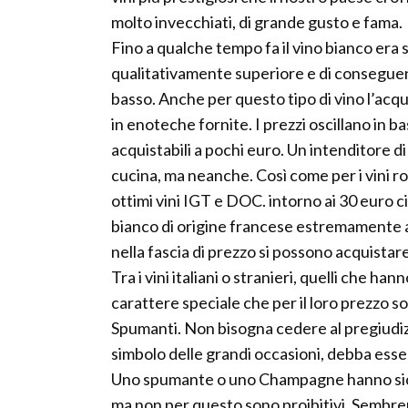
molto invecchiati, di grande gusto e fama.
Fino a qualche tempo fa il vino bianco era
qualitativamente superiore e di conseguen
basso. Anche per questo tipo di vino l’acq
in enoteche fornite. I prezzi oscillano in b
acquistabili a pochi euro. Un intenditore di
cucina, ma neanche. Così come per i vini ro
ottimi vini IGT e DOC. intorno ai 30 euro 
bianco di origine francese estremamente 
nella fascia di prezzo si possono acquista
Tra i vini italiani o stranieri, quelli che ha
carattere speciale che per il loro prezzo s
Spumanti. Non bisogna cedere al pregiudizi
simbolo delle grandi occasioni, debba esse
Uno spumante o uno Champagne hanno sicura
ma non per questo sono proibitivi. Sembrer