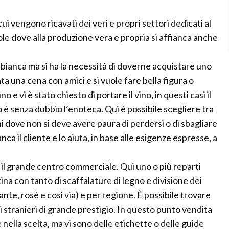
cui vengono ricavati dei veri e propri settori dedicati al
ole dove alla produzione vera e propria si affianca anche
o bianca ma si ha la necessità di doverne acquistare uno
ta una cena con amici e si vuole fare bella figura o
o e vi è stato chiesto di portare il vino, in questi casi il
o è senza dubbio l’enoteca. Qui è possibile scegliere tra
i dove non si deve avere paura di perdersi o di sbagliare
ca il cliente e lo aiuta, in base alle esigenze espresse, a
 il grande centro commerciale. Qui uno o più reparti
ina con tanto di scaffalature di legno e divisione dei
nte, rosè e così via) e per regione. È possibile trovare
stranieri di grande prestigio. In questo punto vendita
nella scelta, ma vi sono delle etichette o delle guide