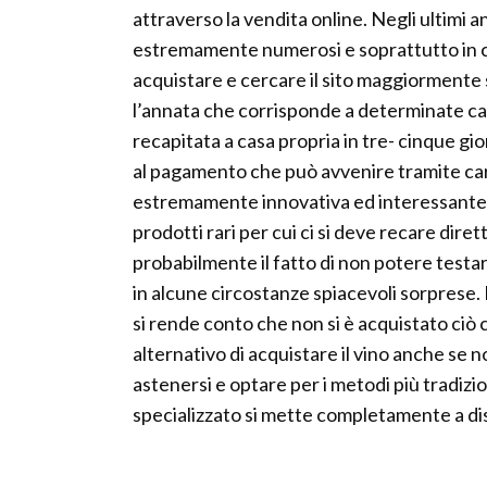
attraverso la vendita online. Negli ultimi ann
estremamente numerosi e soprattutto in co
acquistare e cercare il sito maggiormente 
l’annata che corrisponde a determinate car
recapitata a casa propria in tre- cinque 
al pagamento che può avvenire tramite car
estremamente innovativa ed interessante ch
prodotti rari per cui ci si deve recare dir
probabilmente il fatto di non potere test
in alcune circostanze spiacevoli sorprese. 
si rende conto che non si è acquistato ciò 
alternativo di acquistare il vino anche se
astenersi e optare per i metodi più tradiz
specializzato si mette completamente a dis