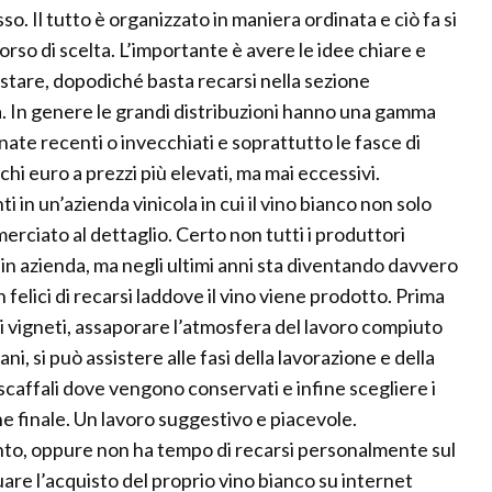
o. Il tutto è organizzato in maniera ordinata e ciò fa si
corso di scelta. L’importante è avere le idee chiare e
istare, dopodiché basta recarsi nella sezione
ia. In genere le grandi distribuzioni hanno una gamma
nate recenti o invecchiati e soprattutto le fasce di
hi euro a prezzi più elevati, ma mai eccessivi.
i in un’azienda vinicola in cui il vino bianco non solo
ciato al dettaglio. Certo non tutti i produttori
in azienda, ma negli ultimi anni sta diventando davvero
felici di recarsi laddove il vino viene prodotto. Prima
 i vigneti, assaporare l’atmosfera del lavoro compiuto
iani, si può assistere alle fasi della lavorazione e della
 scaffali dove vengono conservati e infine scegliere i
e finale. Un lavoro suggestivo e piacevole.
mento, oppure non ha tempo di recarsi personalmente sul
are l’acquisto del proprio vino bianco su internet