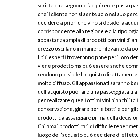
scritte che seguono l’acquirente passo pass
che il cliente non si sente solo nel suo per
decidere a priori che vino si desidera acqu
corrispondente alla regione e alla tipolog
abbastanza ampia di prodotti con vini di an
prezzo oscillano in maniere rilevante da poc
I più esperti troveranno pane per i loro dent
viene prodotto ma può essere anche commer
rendono possibile l’acquisto direttamente 
molto diffuso. Gli appassionati saranno ben 
dell’acquisto può fare una passeggiata tra
per realizzare quegli ottimi vini bianchi ital
conservazione, girare per le botti e per gli
prodotti da assaggiare prima della decision
Chi ama i prodotti rari di difficile reperi
luogo dell’acquisto può decidere di effettu