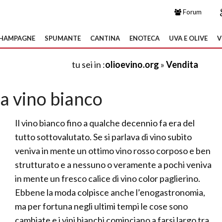
Forum
HAMPAGNE
SPUMANTE
CANTINA
ENOTECA
UVA E OLIVE
V
tu sei in :
olioevino.org
»
Vendita
a vino bianco
Il vino bianco fino a qualche decennio fa era del
tutto sottovalutato. Se si parlava di vino subito
veniva in mente un ottimo vino rosso corposo e ben
strutturato e a nessuno o veramente a pochi veniva
in mente un fresco calice di vino color paglierino.
Ebbene la moda colpisce anche l’enogastronomia,
ma per fortuna negli ultimi tempi le cose sono
cambiate e i vini bianchi cominciano a farsi largo tra