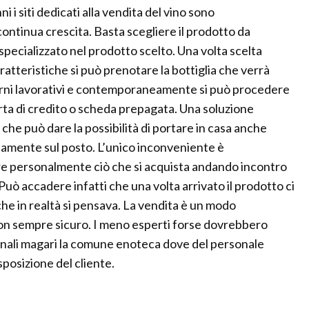
i i siti dedicati alla vendita del vino sono
ntinua crescita. Basta scegliere il prodotto da
specializzato nel prodotto scelto. Una volta scelta
atteristiche si può prenotare la bottiglia che verrà
giorni lavorativi e contemporaneamente si può procedere
ta di credito o scheda prepagata. Una soluzione
e può dare la possibilità di portare in casa anche
ettamente sul posto. L’unico inconveniente è
are personalmente ciò che si acquista andando incontro
Può accadere infatti che una volta arrivato il prodotto ci
che in realtà si pensava. La vendita è un modo
 non sempre sicuro. I meno esperti forse dovrebbero
ionali magari la comune enoteca dove del personale
posizione del cliente.