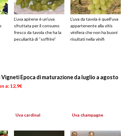
L'uva apirene è un'uva
L'uva da tavola è quell'uva
e
sfruttata per il consumo
appartenente alla vitis
fresco da tavola che ha la
vinifera che non ha buoni
peculiarità di “soffrire”
risultati nella vinifi
i Vigneti Epoca di maturazione da luglio a agosto
n a: 12,9€
Uva cardinal
Uva champagne