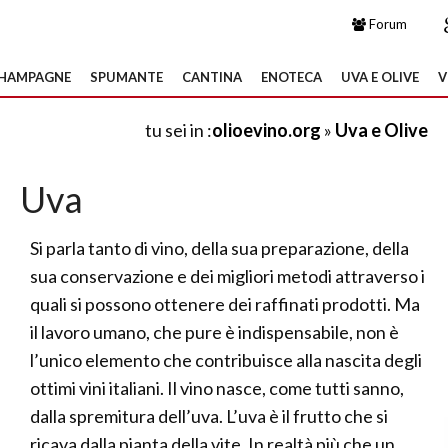
Forum
HAMPAGNE
SPUMANTE
CANTINA
ENOTECA
UVA E OLIVE
V
tu sei in :
olioevino.org
»
Uva e Olive
Uva
Si parla tanto di vino, della sua preparazione, della
sua conservazione e dei migliori metodi attraverso i
quali si possono ottenere dei raffinati prodotti. Ma
il lavoro umano, che pure è indispensabile, non è
l’unico elemento che contribuisce alla nascita degli
ottimi vini italiani. Il vino nasce, come tutti sanno,
dalla spremitura dell’uva. L’uva è il frutto che si
ricava dalla pianta della vite. In realtà più che un