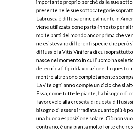
importante proprio perché dalle sue sottos
presente nelle sue sottocategorie sopratt
Labrusca è diffusa principalmente in Amer
viene utilizzata cone parta-innesto per altr
molte parti del mondo ancor prima che veni
ne esistevano differenti specie che però si 
diffusa è la Vitis Vinifera di cui soprattutto
nasce nel momento in cui l’uomo ha selezio
determinati tipi di lavorazione. In questo
mentre altre sono completamente scompa
La vite ogni anno compie un ciclo che si alt
Essa, come tutte le piante, ha bisogno di c
favorevole alla crescita di questa diffusis
bisogno di essere irradiata quanto più è po
una buona esposizione solare. Ciò non vuol d
contrario, è una pianta molto forte che re