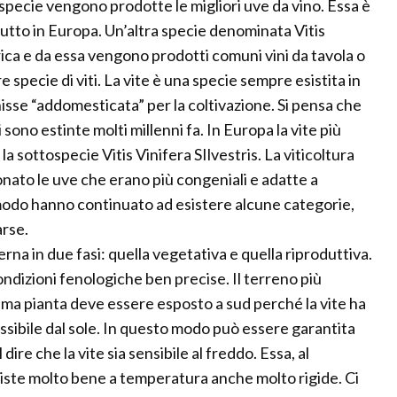
pecie vengono prodotte le migliori uve da vino. Essa è
utto in Europa. Un’altra specie denominata Vitis
ica e da essa vengono prodotti comuni vini da tavola o
e specie di viti. La vite è una specie sempre esistita in
sse “addomesticata” per la coltivazione. Si pensa che
sono estinte molti millenni fa. In Europa la vite più
 la sottospecie Vitis Vinifera SIlvestris. La viticoltura
nato le uve che erano più congeniali e adatte a
 modo hanno continuato ad esistere alcune categorie,
rse.
erna in due fasi: quella vegetativa e quella riproduttiva.
ondizioni fenologiche ben precise. Il terreno più
sima pianta deve essere esposto a sud perché la vite ha
ssibile dal sole. In questo modo può essere garantita
ire che la vite sia sensibile al freddo. Essa, al
siste molto bene a temperatura anche molto rigide. Ci