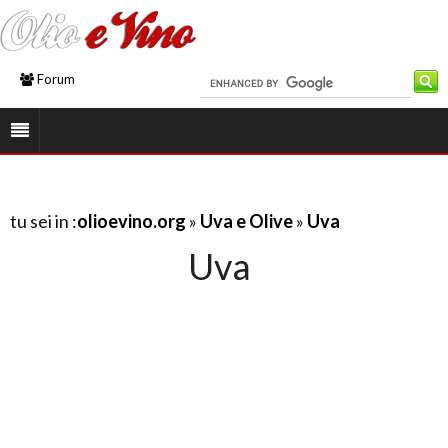
Forum
tu sei in :
olioevino.org
»
Uva e Olive
»
Uva
Uva