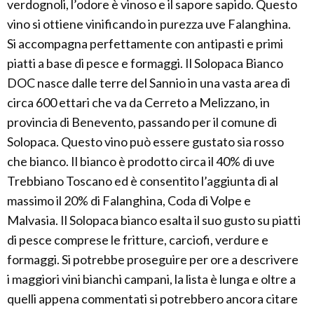
verdognoli, l’odore è vinoso e il sapore sapido. Questo
vino si ottiene vinificando in purezza uve Falanghina.
Si accompagna perfettamente con antipasti e primi
piatti a base di pesce e formaggi. Il Solopaca Bianco
DOC nasce dalle terre del Sannio in una vasta area di
circa 600 ettari che va da Cerreto a Melizzano, in
provincia di Benevento, passando per il comune di
Solopaca. Questo vino può essere gustato sia rosso
che bianco. Il bianco è prodotto circa il 40% di uve
Trebbiano Toscano ed è consentito l’aggiunta di al
massimo il 20% di Falanghina, Coda di Volpe e
Malvasia. Il Solopaca bianco esalta il suo gusto su piatti
di pesce comprese le fritture, carciofi, verdure e
formaggi. Si potrebbe proseguire per ore a descrivere
i maggiori vini bianchi campani, la lista è lunga e oltre a
quelli appena commentati si potrebbero ancora citare