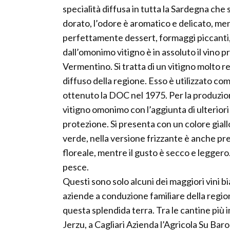
specialità diffusa in tutta la Sardegna che 
dorato, l’odore è aromatico e delicato, me
perfettamente dessert, formaggi piccanti
dall’omonimo vitigno è in assoluto il vino 
Vermentino. Si tratta di un vitigno molto r
diffuso della regione. Esso è utilizzato co
ottenuto la DOC nel 1975. Per la produzio
vitigno omonimo con l’aggiunta di ulteriori
protezione. Si presenta con un colore gial
verde, nella versione frizzante è anche pr
floreale, mentre il gusto è secco e leggero
pesce.
Questi sono solo alcuni dei maggiori vini b
aziende a conduzione familiare della regione
questa splendida terra. Tra le cantine più 
Jerzu, a Cagliari Azienda l’Agricola Su Baro