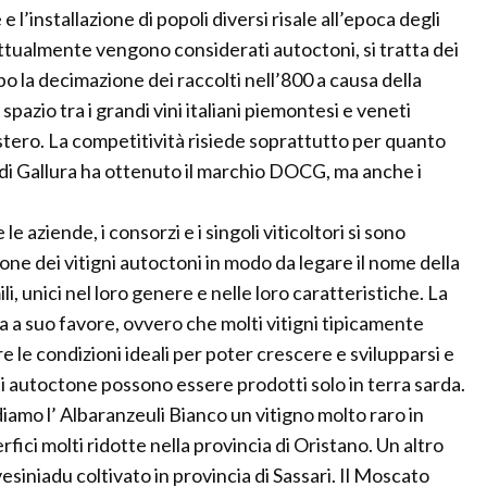
 l’installazione di popoli diversi risale all’epoca degli
 attualmente vengono considerati autoctoni, si tratta dei
la decimazione dei raccolti nell’800 a causa della
 spazio tra i grandi vini italiani piemontesi e veneti
tero. La competitività risiede soprattutto per quanto
o di Gallura ha ottenuto il marchio DOCG, ma anche i
le aziende, i consorzi e i singoli viticoltori si sono
ione dei vitigni autoctoni in modo da legare il nome della
, unici nel loro genere e nelle loro caratteristiche. La
 a suo favore, ovvero che molti vitigni tipicamente
e le condizioni ideali per poter crescere e svilupparsi e
viti autoctone possono essere prodotti solo in terra sarda.
diamo l’ Albaranzeuli Bianco un vitigno molto raro in
rfici molti ridotte nella provincia di Oristano. Un altro
vesiniadu coltivato in provincia di Sassari. Il Moscato