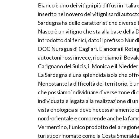
Bianco è uno dei vitigni più diffusi in Ita
inserito nel novero dei vitigni sardi autocton
Sardegna ha delle caratteristiche diverse ta
Nasco è un vitigno che sta alla base della
introdotto dai fenici, dato il prefisso Nur 
DOC Nuragus di Cagliari. E ancora il Retagli
autoctoni rossi invece, ricordiamo il Bovale 
Carignano del Sulcis, il Monica e il Niedder
La Sardegna è una splendida isola che offr
Nonostante la difficoltà del territorio, è un
che possiamo individuare diverse zone di 
individuata è legata alla realizzazione di u
vista enologica si deve necessariamente c
nord-orientale e comprende anche la famos
Vermentino, l’unico prodotto della regi
turistico rinomato come la Costa Smeralda 