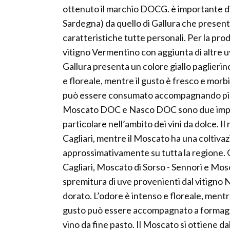
ottenuto il marchio DOCG. è importante dis
Sardegna) da quello di Gallura che present
caratteristiche tutte personali. Per la pr
vitigno Vermentino con aggiunta di altre uv
Gallura presenta un colore giallo paglierin
e floreale, mentre il gusto è fresco e mor
può essere consumato accompagnando piatt
Moscato DOC e Nasco DOC sono due importa
particolare nell’ambito dei vini da dolce. I
Cagliari, mentre il Moscato ha una coltiva
approssimativamente su tutta la regione. Q
Cagliari, Moscato di Sorso - Sennori e Mosc
spremitura di uve provenienti dal vitigno Na
dorato. L’odore è intenso e floreale, mentr
gusto può essere accompagnato a formagg
vino da fine pasto. Il Moscato si ottiene da