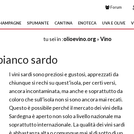
Forum
HAMPAGNE
SPUMANTE
CANTINA
ENOTECA
UVA E OLIVE
V
tu sei in :
olioevino.org
»
Vino
bianco sardo
I vini sardi sono preziosi e gustosi, apprezzati da
chiunque si rechi su quest’isola, per certi versi,
ancora incontaminata, ma anche e soprattutto da
coloro che sull’isola non si sono ancora mai recati.
Questo è possibile perché il mercato dei vini della
Sardegna è aperto non solo a livello nazionale ma
soprattutto internazionale. La qualità dei vini sardi
è abbastanza alta o comunque mai al di sotto di un