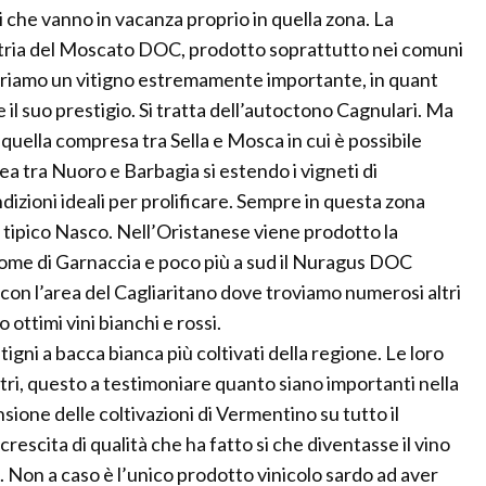
i che vanno in vacanza proprio in quella zona. La
atria del Moscato DOC, prodotto soprattutto nei comuni
ontriamo un vitigno estremamente importante, in quant
re il suo prestigio. Si tratta dell’autoctono Cagnulari. Ma
è quella compresa tra Sella e Mosca in cui è possibile
a tra Nuoro e Barbagia si estendo i vigneti di
izioni ideali per prolificare. Sempre in questa zona
l tipico Nasco. Nell’Oristanese viene prodotto la
nome di Garnaccia e poco più a sud il Nuragus DOC
 con l’area del Cagliaritano dove troviamo numerosi altri
 ottimi vini bianchi e rossi.
igni a bacca bianca più coltivati della regione. Le loro
tri, questo a testimoniare quanto siano importanti nella
sione delle coltivazioni di Vermentino su tutto il
crescita di qualità che ha fatto si che diventasse il vino
 Non a caso è l’unico prodotto vinicolo sardo ad aver