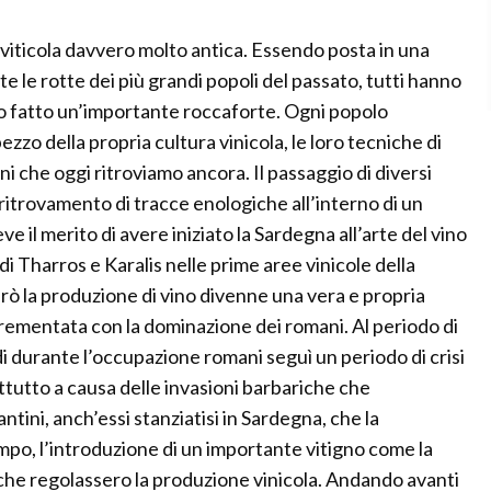
 viticola davvero molto antica. Essendo posta in una
te le rotte dei più grandi popoli del passato, tutti hanno
no fatto un’importante roccaforte. Ogni popolo
ezzo della propria cultura vinicola, le loro tecniche di
ni che oggi ritroviamo ancora. Il passaggio di diversi
ritrovamento di tracce enologiche all’interno di un
eve il merito di avere iniziato la Sardegna all’arte del vino
di Tharros e Karalis nelle prime aree vinicole della
però la produzione di vino divenne una vera e propria
ncrementata con la dominazione dei romani. Al periodo di
rdi durante l’occupazione romani seguì un periodo di crisi
rattutto a causa delle invasioni barbariche che
antini, anch’essi stanziatisi in Sardegna, che la
 tempo, l’introduzione di un importante vitigno come la
che regolassero la produzione vinicola. Andando avanti