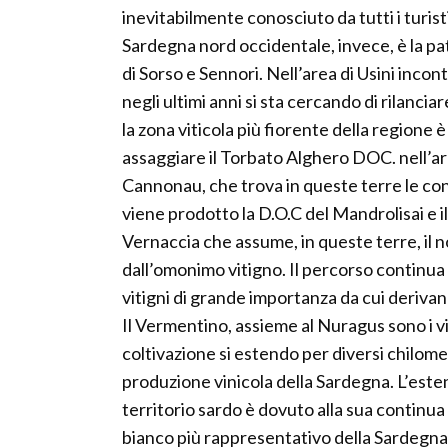
inevitabilmente conosciuto da tutti i turist
Sardegna nord occidentale, invece, è la p
di Sorso e Sennori. Nell’area di Usini inc
negli ultimi anni si sta cercando di rilancia
la zona viticola più fiorente della regione 
assaggiare il Torbato Alghero DOC. nell’are
Cannonau, che trova in queste terre le cond
viene prodotto la D.O.C del Mandrolisai e i
Vernaccia che assume, in queste terre, il 
dall’omonimo vitigno. Il percorso continua
vitigni di grande importanza da cui derivano
Il Vermentino, assieme al Nuragus sono i vit
coltivazione si estendo per diversi chilome
produzione vinicola della Sardegna. L’esten
territorio sardo è dovuto alla sua continua 
bianco più rappresentativo della Sardegna.