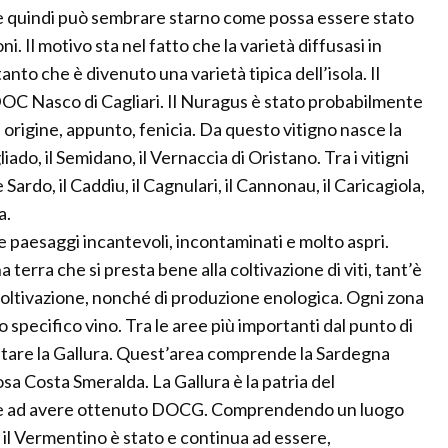
lia e quindi può sembrare starno come possa essere stato
i. Il motivo sta nel fatto che la varietà diffusasi in
nto che è divenuto una varietà tipica dell’isola. Il
 DOC Nasco di Cagliari. Il Nuragus è stato probabilmente
di origine, appunto, fenicia. Da questo vitigno nasce la
ado, il Semidano, il Vernaccia di Oristano. Tra i vitigni
Sardo, il Caddiu, il Cagnulari, il Cannonau, il Caricagiola,
a.
e paesaggi incantevoli, incontaminati e molto aspri.
a terra che si presta bene alla coltivazione di viti, tant’è
coltivazione, nonché di produzione enologica. Ogni zona
no specifico vino. Tra le aree più importanti dal punto di
itare la Gallura. Quest’area comprende la Sardegna
a Costa Smeralda. La Gallura è la patria del
one ad avere ottenuto DOCG. Comprendendo un luogo
il Vermentino è stato e continua ad essere,