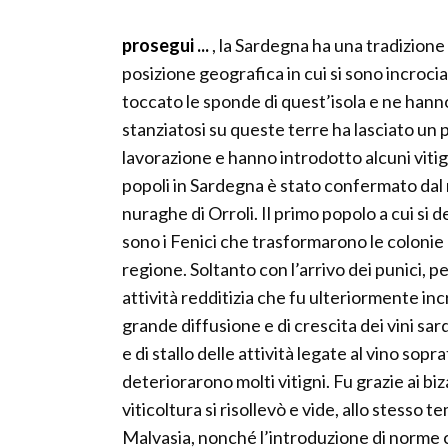
prosegui ...
, la Sardegna ha una tradizione
posizione geografica in cui si sono incrocia
toccato le sponde di quest’isola e ne han
stanziatosi su queste terre ha lasciato un p
lavorazione e hanno introdotto alcuni vitig
popoli in Sardegna è stato confermato dal 
nuraghe di Orroli. Il primo popolo a cui si d
sono i Fenici che trasformarono le colonie 
regione. Soltanto con l’arrivo dei punici, 
attività redditizia che fu ulteriormente i
grande diffusione e di crescita dei vini sa
e di stallo delle attività legate al vino sop
deteriorarono molti vitigni. Fu grazie ai biz
viticoltura si risollevò e vide, allo stesso
Malvasia, nonché l’introduzione di norme 