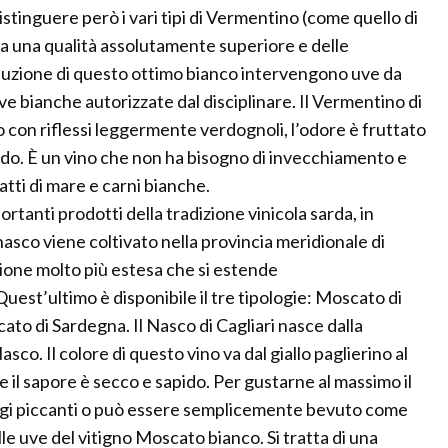
tinguere però i vari tipi di Vermentino (come quello di
a una qualità assolutamente superiore e delle
oduzione di questo ottimo bianco intervengono uve da
e bianche autorizzate dal disciplinare. Il Vermentino di
o con riflessi leggermente verdognoli, l’odore è fruttato
bido. È un vino che non ha bisogno di invecchiamento e
i di mare e carni bianche.
nti prodotti della tradizione vinicola sarda, in
l nasco viene coltivato nella provincia meridionale di
zione molto più estesa che si estende
uest’ultimo è disponibile il tre tipologie: Moscato di
ato di Sardegna. Il Nasco di Cagliari nasce dalla
sco. Il colore di questo vino va dal giallo paglierino al
e il sapore è secco e sapido. Per gustarne al massimo il
i piccanti o può essere semplicemente bevuto come
lle uve del vitigno Moscato bianco. Si tratta di una