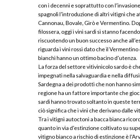
con i decenni e soprattutto con l’invasione e
spagnoli l’introduzione di altri vitigni che
Cannonau, Bovale, Girò e Vermentino. Dopo 
filossera, oggi i vini sardi si stanno facendo
riscuotendo un buon successo anche all’es
riguarda i vini rossi dato che il Vermentin
bianchi hanno un ottimo bacino d’utenza.
La forza del settore vitivinicolo sardo è che 
impegnati nella salvaguardia e nella diffus
Sardegna a dei prodotti che non hanno simili
regione ha un fattore importante che gioca
sardi hanno trovato soltanto in queste terr
ciò significa che i vini che derivano dalle 
Tra i vitigni autoctoni a bacca bianca ricor
quanto in via d’estinzione coltivato su supe
vitigno bianco a rischio di estinzione è l’Ar