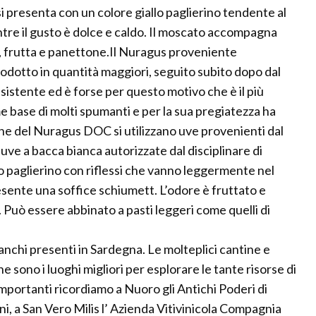
si presenta con un colore giallo paglierino tendente al
ntre il gusto è dolce e caldo. Il moscato accompagna
, frutta e panettone.Il Nuragus proveniente
prodotto in quantità maggiori, seguito subito dopo dal
esistente ed è forse per questo motivo che è il più
me base di molti spumanti e per la sua pregiatezza ha
ne del Nuragus DOC si utilizzano uve provenienti dal
 uve a bacca bianca autorizzate dal disciplinare di
lo paglierino con riflessi che vanno leggermente nel
esente una soffice schiumett. L’odore è fruttato e
. Può essere abbinato a pasti leggeri come quelli di
ianchi presenti in Sardegna. Le molteplici cantine e
 sono i luoghi migliori per esplorare le tante risorse di
importanti ricordiamo a Nuoro gli Antichi Poderi di
ni, a San Vero Milis l’ Azienda Vitivinicola Compagnia