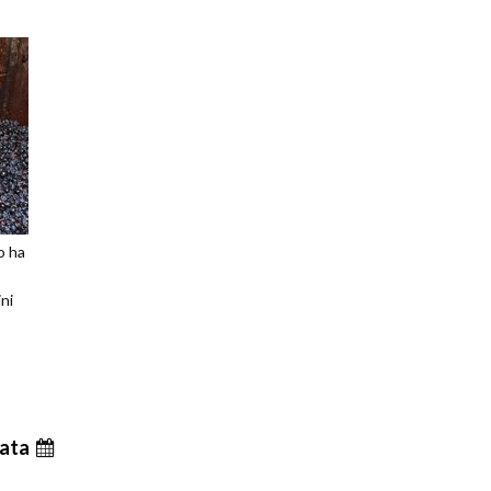
o ha
ini
ata