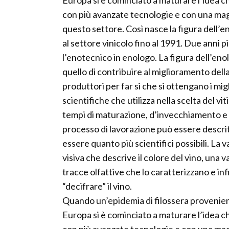
Europa si è cominciato a maturare l’idea c
con più avanzate tecnologie e con una mag
questo settore. Così nasce la figura dell’
al settore vinicolo fino al 1991. Due anni
l’enotecnico in enologo. La figura dell’en
quello di contribuire al miglioramento dell
produttori per far si che si ottengano i mig
scientifiche che utilizza nella scelta del v
tempi di maturazione, d’invecchiamento e co
processo di lavorazione può essere descrit
essere quanto più scientifici possibili. La 
visiva che descrive il colore del vino, una 
tracce olfattive che lo caratterizzano e in
“decifrare” il vino.
Quando un’epidemia di filossera provenient
Europa si è cominciato a maturare l’idea c