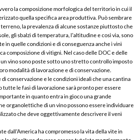
 ovvero la composizione morfologica del territorio in cui il
tterizzato quella specifica area produttiva. Può sembrare
un terreno, la prevalenza di alcune sostanze piuttosto che
 sole, gli sbalzi di temperatura, l’altitudine e così via, sono
te in quelle condizioni e di conseguenza anche i vini
ca composizione di vitigni. Nel caso delle DOC e delle
 un vino sono poste sotto uno stretto controllo imposto
 loro modalità di lavorazione e di conservazione.
e di conservazione e le condizioni ideali che una cantina
o tutte le fasi di lavorazione sarà pronto per essere
portante in quanto entra in gioco una grande
che organolettiche di un vino possono essere individuare
alizzato che deve oggettivamente descrivere il veni
e dall’America ha compromesso la vita della vite in