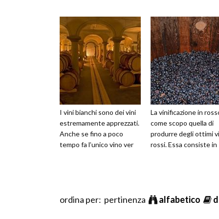
I vini bianchi sono dei vini
La vinificazione in ross
estremamente apprezzati.
come scopo quella di
Anche se fino a poco
produrre degli ottimi v
tempo fa l’unico vino ver
rossi. Essa consiste in
ordina per: pertinenza
alfabetico
d