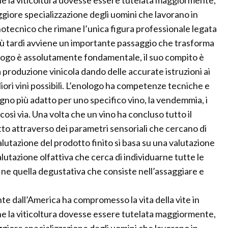
he la viticoltura dovesse essere tutelata maggiormente,
giore specializzazione degli uomini che lavorano in
enotecnico che rimane l’unica figura professionale legata
 più tardi avviene un importante passaggio che trasforma
ologo è assolutamente fondamentale, il suo compito è
a produzione vinicola dando delle accurate istruzioni ai
liori vini possibili. L’enologo ha competenze tecniche e
itigno più adatto per uno specifico vino, la vendemmia, i
sì via. Una volta che un vino ha concluso tutto il
to attraverso dei parametri sensoriali che cercano di
valutazione del prodotto finito si basa su una valutazione
valutazione olfattiva che cerca di individuarne tutte le
fine quella degustativa che consiste nell’assaggiare e
e dall’America ha compromesso la vita della vite in
he la viticoltura dovesse essere tutelata maggiormente,