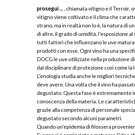
prosegui ...
, chiamata vitigno e il Terroir,
vitigno viene coltivato e il clima che cara
strano, ma in realtà non lo è, la natura di 
di altre, il grado di umidità, l’esposizione al
tutti fattori che influenzano le uve matura
prodotti con esse. Ogni vino ha una specifi
DOCG le uve utilizzate nella produzione di
dal disciplinare di protezione così come la
L’enologia studia anche le migliori tecnich
deve avere. Una volta che il vino ha passat
degustato. Questa fase è estremamente im
conoscenza della materia. Le caratteristi
grazie alla competenza di personale speci
degustato secondo alcuni parametri.
Quando un’epidemia di filossera provenient