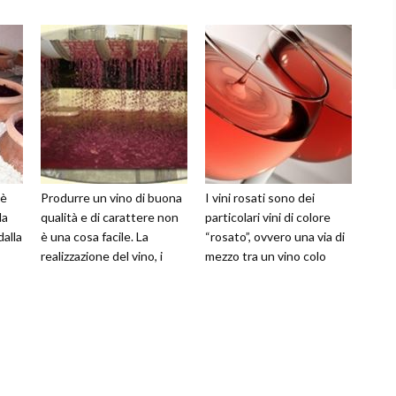
 è
Produrre un vino di buona
I vini rosati sono dei
da
qualità e di carattere non
particolari vini di colore
dalla
è una cosa facile. La
“rosato”, ovvero una via di
realizzazione del vino, i
mezzo tra un vino colo