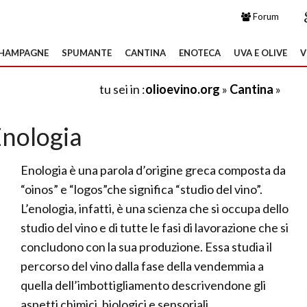
Forum
HAMPAGNE
SPUMANTE
CANTINA
ENOTECA
UVA E OLIVE
V
tu sei in :
olioevino.org
»
Cantina
»
nologia
Enologia è una parola d’origine greca composta da
“oinos” e “logos”che significa “studio del vino”.
L’enologia, infatti, è una scienza che si occupa dello
studio del vino e di tutte le fasi di lavorazione che si
concludono con la sua produzione. Essa studia il
percorso del vino dalla fase della vendemmia a
quella dell’imbottigliamento descrivendone gli
aspetti chimici, biologici e sensoriali.