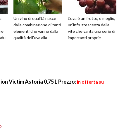
a
Un vino di qualità nasce
L’uva è un frutto, o meglio,
,
dalla combinazione di tanti
un’infruttescenza della
tre
elementi che vanno dalla
vite che vanta una serie di
rodu
qualità dell’uva alla
importanti proprie
on Victim Astoria 0,75 L
Prezzo:
in offerta su
o