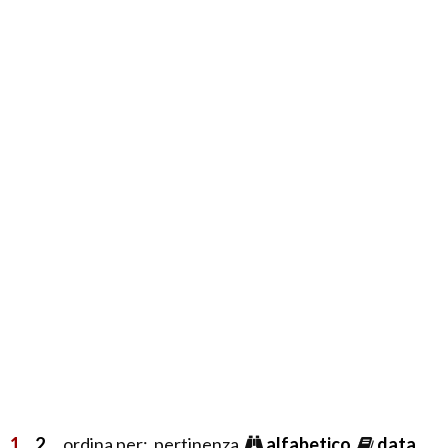
1
2
ordina per: pertinenza
alfabetico
data