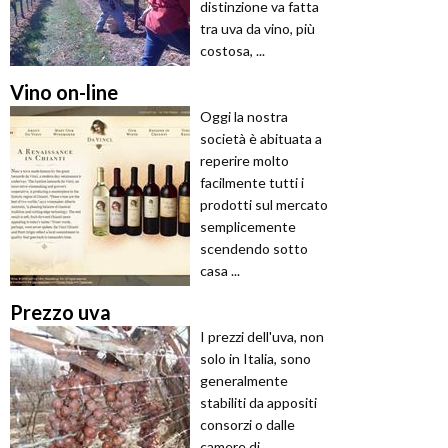
distinzione va fatta
tra uva da vino, più
costosa, ...
Vino on-line
Oggi la nostra
società è abituata a
reperire molto
facilmente tutti i
prodotti sul mercato
semplicemente
scendendo sotto
casa ...
Prezzo uva
I prezzi dell'uva, non
solo in Italia, sono
generalmente
stabiliti da appositi
consorzi o dalle
camere di