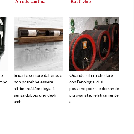
Arredo cantina
Botti vino
te
Si parte sempre dal vino, e
Quando si ha a che fare
tempo
non potrebbe essere
con l’enologia, ci si
altrimenti. L’enologia è
possono porre le domande
r
senza dubbio uno degli
più svariate, relativamente
ambi
a