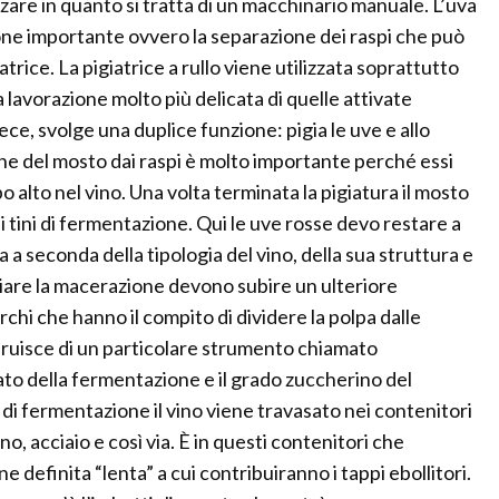
zare in quanto si tratta di un macchinario manuale. L’uva
ne importante ovvero la separazione dei raspi che può
trice. La pigiatrice a rullo viene utilizzata soprattutto
a lavorazione molto più delicata di quelle attivate
e, svolge una duplice funzione: pigia le uve e allo
one del mosto dai raspi è molto importante perché essi
o alto nel vino. Una volta terminata la pigiatura il mosto
 tini di fermentazione. Qui le uve rosse devo restare a
 a seconda della tipologia del vino, della sua struttura e
iziare la macerazione devono subire un ulteriore
hi che hanno il compito di dividere la polpa dalle
ufruisce di un particolare strumento chiamato
ato della fermentazione e il grado zuccherino del
di fermentazione il vino viene travasato nei contenitori
, acciaio e così via. È in questi contenitori che
 definita “lenta” a cui contribuiranno i tappi ebollitori.