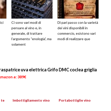
ici
Ci sono vari modi di
Di pari passo con la varietà
pensare al vino e, in
dei vini disponibili in
generale, di trattare
commercio, esistono vari
l’argomento “enologia”, ma
modi di realizzare que
solament
iraspatrice uva elettrica Grifo DMC coclea griglia
 Amazon a: 389€
 te
Imbottigliamento vino
Portabottiglie vino