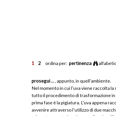
1
2
ordina per:
pertinenza
alfabeti
prosegui ...
, appunto, in quell’ambiente.
Nel momento in cui l’uva viene raccolta la 
tutto il procedimento di trasformazione in
prima fase è la pigiatura. L’uva appena racc
avvenire attraverso l’utilizzo di due macchin