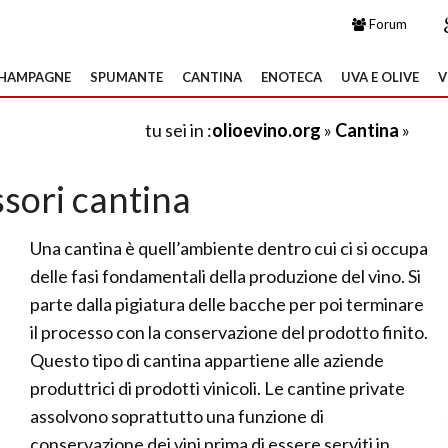
Forum
HAMPAGNE
SPUMANTE
CANTINA
ENOTECA
UVA E OLIVE
V
tu sei in :
olioevino.org
»
Cantina
»
sori cantina
Una cantina è quell’ambiente dentro cui ci si occupa
delle fasi fondamentali della produzione del vino. Si
parte dalla pigiatura delle bacche per poi terminare
il processo con la conservazione del prodotto finito.
Questo tipo di cantina appartiene alle aziende
produttrici di prodotti vinicoli. Le cantine private
assolvono soprattutto una funzione di
conservazione dei vini prima di essere serviti in