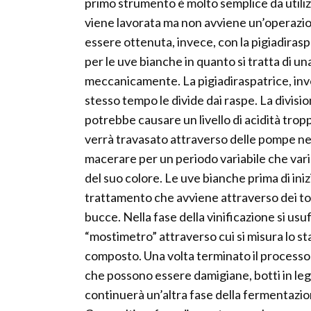
primo strumento è molto semplice da utiliz
viene lavorata ma non avviene un’operazio
essere ottenuta, invece, con la pigiadiraspa
per le uve bianche in quanto si tratta di un
meccanicamente. La pigiadiraspatrice, invec
stesso tempo le divide dai raspe. La divisi
potrebbe causare un livello di acidità tropp
verrà travasato attraverso delle pompe nei
macerare per un periodo variabile che varia
del suo colore. Le uve bianche prima di in
trattamento che avviene attraverso dei torc
bucce. Nella fase della vinificazione si us
“mostimetro” attraverso cui si misura lo st
composto. Una volta terminato il processo 
che possono essere damigiane, botti in legno
continuerà un’altra fase della fermentazione