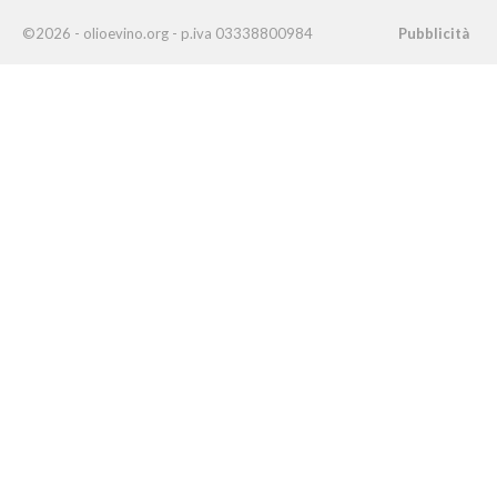
©2026 - olioevino.org - p.iva 03338800984
Pubblicità