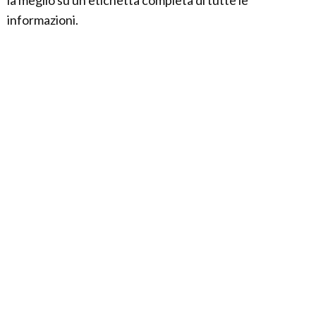
la meglio su un’etichetta completa di tutte le
informazioni.