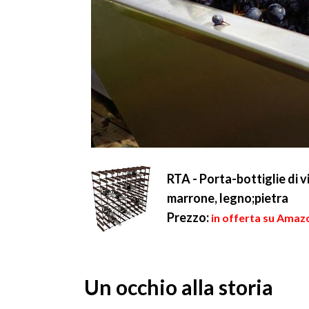
RTA - Porta-bottiglie di v
marrone, legno;pietra
Prezzo:
in offerta su Amazo
Un occhio alla storia