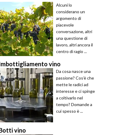
Alcuni lo
considerano un
argomento di
piacevole
conversazione, altri
una questione di
lavoro, altri ancora il
centro di ragio ...
Imbottigliamento vino
Da cosa nasce una
passione? Cos’è che
mette le radici ad
interesse e ci spinge
a coltivarlo nel
tempo? Domande a
cui spesso è ...
Botti vino