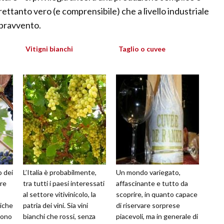
rettanto vero (e comprensibile) che a livello industriale
opravvento.
Vitigni bianchi
Taglio o cuvee
o dei
L’Italia è probabilmente,
Un mondo variegato,
ore
tra tutti i paesi interessati
affascinante e tutto da
al settore vitivinicolo, la
scoprire, in quanto capace
tiche
patria dei vini. Sia vini
di riservare sorprese
uono
bianchi che rossi, senza
piacevoli, ma in generale di