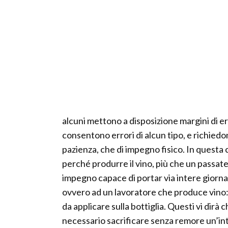
alcuni mettono a disposizione margini di e
consentono errori di alcun tipo, e richiedon
pazienza, che di impegno fisico. In questa
perché produrre il vino, più che un passat
impegno capace di portar via intere giornat
ovvero ad un lavoratore che produce vino: 
da applicare sulla bottiglia. Questi vi dirà c
necessario sacrificare senza remore un’in