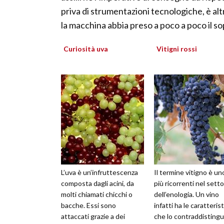
priva di strumentazioni tecnologiche, è alt
la macchina abbia preso a poco a poco il s
Curiosità uva
Vitigni rossi
L’uva è un’infruttescenza
Il termine vitigno è un
composta dagli acini, da
più ricorrenti nel sett
molti chiamati chicchi o
dell’enologia. Un vino
bacche. Essi sono
infatti ha le caratteris
attaccati grazie a dei
che lo contraddisting