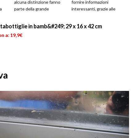
alcuna distinzione fanno
fornire informazioni
la
parte della grande
interessanti, grazie alle
.
tradizione enologica ...
quali la nostra vita può
cambia...
tabottiglie in bamb&#249; 29 x 16 x 42 cm
n a: 19,9€
uva