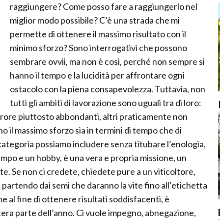
raggiungere? Come posso fare a raggiungerlo nel
miglior modo possibile? C’è una strada che mi
permette di ottenere il massimo risultato con il
minimo sforzo? Sono interrogativi che possono
sembrare ovvii, ma non è così, perché non sempre si
hanno il tempo e la lucidità per affrontare ogni
ostacolo con la piena consapevolezza. Tuttavia, non
tutti gli ambiti di lavorazione sono uguali tra di loro:
rrore piuttosto abbondanti, altri praticamente non
o il massimo sforzo sia in termini di tempo che di
 categoria possiamo includere senza titubare l’enologia,
empo e un hobby, è una vera e propria missione, un
e. Se non ci credete, chiedete pure a un viticoltore,
partendo dai semi che daranno la vite fino all’etichetta
he al fine di ottenere risultati soddisfacenti, è
tera parte dell’anno. Ci vuole impegno, abnegazione,