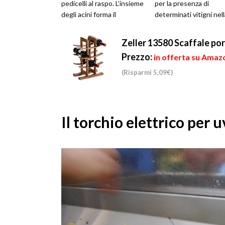
pedicelli al raspo. L’insieme
per la presenza di
degli acini forma il
determinati vitigni nel
grappolo. L’uva può avere
sua composizione. Un..
un col...
Zeller 13580 Scaffale por
Prezzo:
in offerta su Amazo
(Risparmi 5,09€)
Il torchio elettrico per 