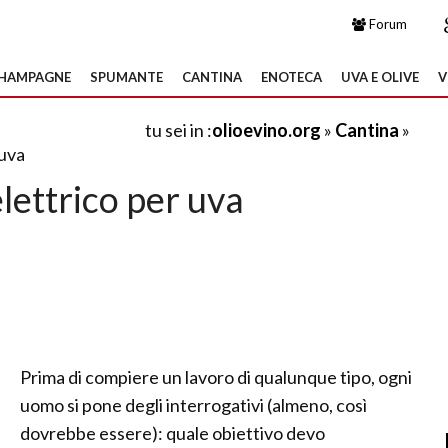
Forum
HAMPAGNE
SPUMANTE
CANTINA
ENOTECA
UVA E OLIVE
V
tu sei in :
olioevino.org
»
Cantina
»
 uva
lettrico per uva
Prima di compiere un lavoro di qualunque tipo, ogni
uomo si pone degli interrogativi (almeno, così
dovrebbe essere): quale obiettivo devo