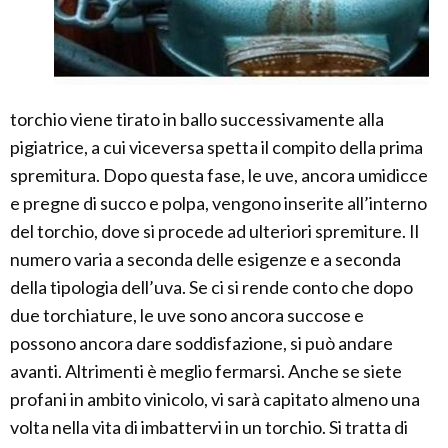
torchio viene tirato in ballo successivamente alla
pigiatrice, a cui viceversa spetta il compito della prima
spremitura. Dopo questa fase, le uve, ancora umidicce
e pregne di succo e polpa, vengono inserite all’interno
del torchio, dove si procede ad ulteriori spremiture. Il
numero varia a seconda delle esigenze e a seconda
della tipologia dell’uva. Se ci si rende conto che dopo
due torchiature, le uve sono ancora succose e
possono ancora dare soddisfazione, si può andare
avanti. Altrimenti è meglio fermarsi. Anche se siete
profani in ambito vinicolo, vi sarà capitato almeno una
volta nella vita di imbattervi in un torchio. Si tratta di