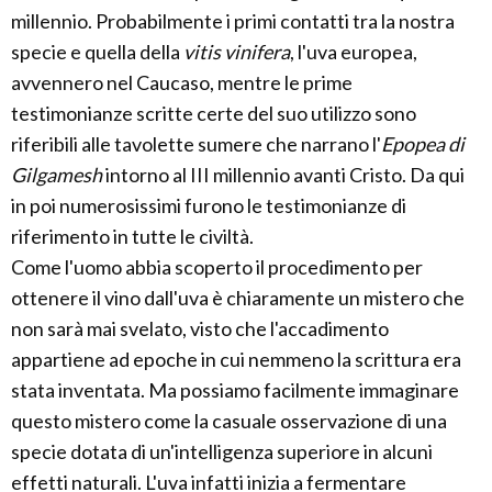
millennio. Probabilmente i primi contatti tra la nostra
specie e quella della
vitis vinifera
, l'uva europea,
avvennero nel Caucaso, mentre le prime
testimonianze scritte certe del suo utilizzo sono
riferibili alle tavolette sumere che narrano l'
Epopea di
Gilgamesh
intorno al III millennio avanti Cristo. Da qui
in poi numerosissimi furono le testimonianze di
riferimento in tutte le civiltà.
Come l'uomo abbia scoperto il procedimento per
ottenere il vino dall'uva è chiaramente un mistero che
non sarà mai svelato, visto che l'accadimento
appartiene ad epoche in cui nemmeno la scrittura era
stata inventata. Ma possiamo facilmente immaginare
questo mistero come la casuale osservazione di una
specie dotata di un'intelligenza superiore in alcuni
effetti naturali. L'uva infatti inizia a fermentare