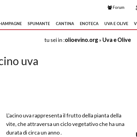
Forum
HAMPAGNE
SPUMANTE
CANTINA
ENOTECA
UVA E OLIVE
V
tu sei in :
olioevino.org
»
Uva e Olive
cino uva
L'acino uva rappresenta il frutto della pianta della
vite, che attraversa un ciclo vegetativo che ha una
durata di circa un anno .