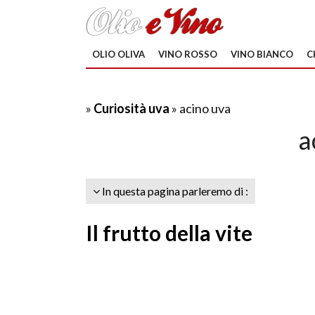
OLIO OLIVA
VINO ROSSO
VINO BIANCO
C
»
Curiosità uva
» acino uva
a
In questa pagina parleremo di :
Il frutto della vite