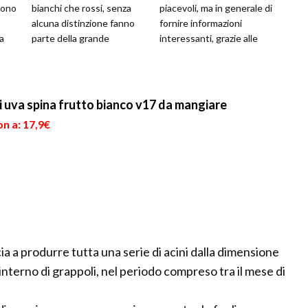
uono
bianchi che rossi, senza
piacevoli, ma in generale di
alcuna distinzione fanno
fornire informazioni
la
parte della grande
interessanti, grazie alle
.
tradizione enologica ...
quali la nostra vita può
cambia...
di uva spina frutto bianco v17 da mangiare
n a: 17,9€
a a produrre tutta una serie di acini dalla dimensione
interno di grappoli, nel periodo compreso tra il mese di