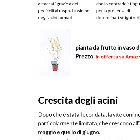
attaccati grazie a dei
che lo contraddisting
pedicelli al raspo. L’insieme
per la presenza di
degli acini forma il
determinati vitigni nel
grappolo. L’uva può avere
sua composizione. Un..
un col...
pianta da frutto in vaso 
Prezzo:
in offerta su Amazo
Crescita degli acini
Dopo che è stata fecondata, la vite cominci
particolarmente limitata, che crescono all'
maggio e quello di giugno.