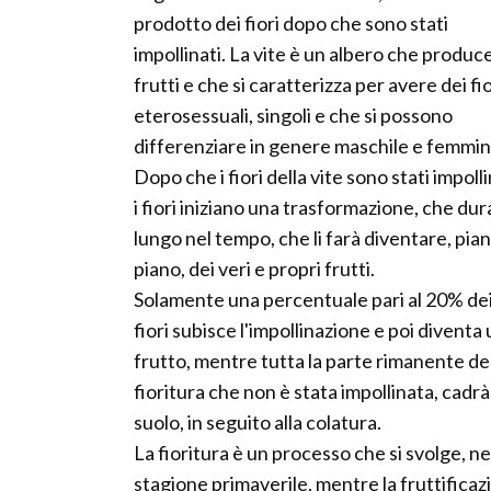
prodotto dei fiori dopo che sono stati
impollinati. La vite è un albero che produc
frutti e che si caratterizza per avere dei fio
eterosessuali, singoli e che si possono
differenziare in genere maschile e femmini
Dopo che i fiori della vite sono stati impolli
i fiori iniziano una trasformazione, che dur
lungo nel tempo, che li farà diventare, pian
piano, dei veri e propri frutti.
Solamente una percentuale pari al 20% de
fiori subisce l'impollinazione e poi diventa
frutto, mentre tutta la parte rimanente de
fioritura che non è stata impollinata, cadrà
suolo, in seguito alla colatura.
La fioritura è un processo che si svolge, nel
stagione primaverile, mentre la fruttifica