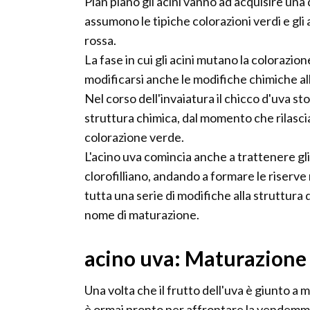
Pian piano gli acini vanno ad acquisire un
assumono le tipiche colorazioni verdi e gli 
rossa.
La fase in cui gli acini mutano la colorazio
modificarsi anche le modifiche chimiche all
Nel corso dell'invaiatura il chicco d'uva s
struttura chimica, dal momento che rilascia
colorazione verde.
L'acino uva comincia anche a trattenere gli
clorofilliano, andando a formare le riserve
tutta una serie di modifiche alla struttura 
nome di maturazione.
acino uva: Maturazione 
Una volta che il frutto dell'uva è giunto a m
è ormai pronto per affrontare la vendemm