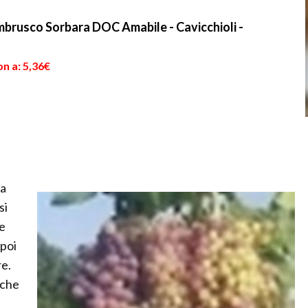
usco Sorbara DOC Amabile - Cavicchioli -
n a: 5,36€
la
si
te
 poi
re.
 che