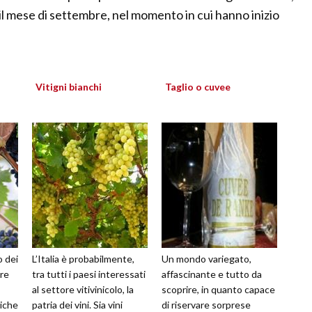
il mese di settembre, nel momento in cui hanno inizio
Vitigni bianchi
Taglio o cuvee
o dei
L’Italia è probabilmente,
Un mondo variegato,
ore
tra tutti i paesi interessati
affascinante e tutto da
al settore vitivinicolo, la
scoprire, in quanto capace
tiche
patria dei vini. Sia vini
di riservare sorprese