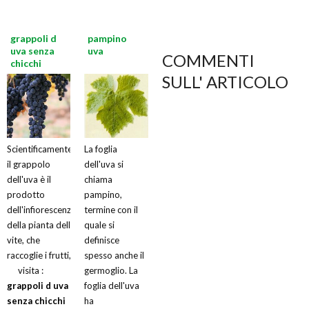
grappoli d
pampino
uva senza
uva
COMMENTI
chicchi
SULL' ARTICOLO
Scientificamente
La foglia
il grappolo
dell'uva si
dell'uva è il
chiama
prodotto
pampino,
dell'infiorescenza
termine con il
della pianta della
quale si
vite, che
definisce
raccoglie i frutti,
spesso anche il
visita :
germoglio. La
grappoli d uva
foglia dell'uva
senza chicchi
ha