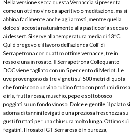
Nella versione secca questa Vernaccia si presenta
come un ottimo vino da aperitivo o meditazione, ma si
abbina facilmente anche agli arrosti, mentre quella
dolce si accosta naturalmente alla pasticceria secca o
ai dessert. Si serve alla temperatura media di 13°C.
Qui è pregevole il lavoro dell'azienda Colli di
Serrapetrona con quattro ottime vernacce, tre in
rosso e una in rosato. Il Serrapetrona Collequanto
DOC viene tagliato con un 5 per cento di Merlot. Le
uve provengono da tre vigneti sui 500 metri di quota
che forniscono un vino rubino fitto con profumi di rosa
e iris, frutta rossa, muschio, pepe e sottobosco
poggiati su un fondo vinoso. Dolce e gentile, il palato si
adorna di tannini levigati e una preziosa freschezza su
gusti fruttati per una chiusura molto lunga. Ottimo sui
fegatini. Il rosato IGT Serrarosa è in purezza,