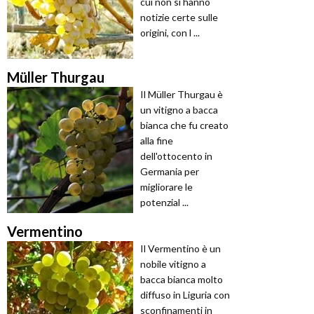
cui non si hanno
notizie certe sulle
origini, con l ...
Müller Thurgau
Il Müller Thurgau è
un vitigno a bacca
bianca che fu creato
alla fine
dell'ottocento in
Germania per
migliorare le
potenzial ...
Vermentino
Il Vermentino è un
nobile vitigno a
bacca bianca molto
diffuso in Liguria con
sconfinamenti in