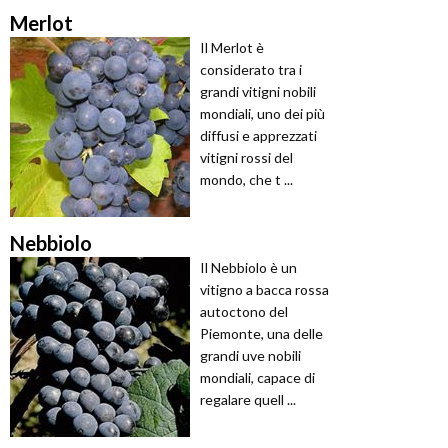
Merlot
Il Merlot è
considerato tra i
grandi vitigni nobili
mondiali, uno dei più
diffusi e apprezzati
vitigni rossi del
mondo, che t ...
Nebbiolo
Il Nebbiolo è un
vitigno a bacca rossa
autoctono del
Piemonte, una delle
grandi uve nobili
mondiali, capace di
regalare quell ...