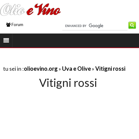
Forum
tu sei in :
olioevino.org
»
Uva e Olive
»
Vitigni rossi
Vitigni rossi