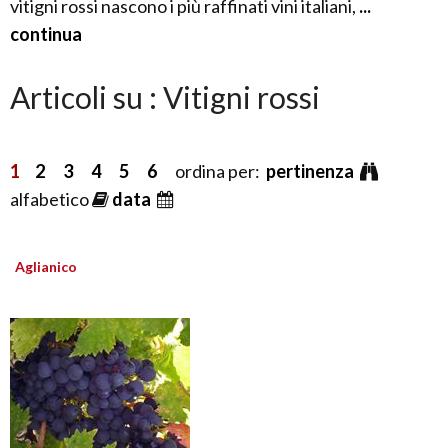
vitigni rossi nascono i più raffinati vini italiani,
...
continua
Articoli su : Vitigni rossi
1
2
3
4
5
6
ordina per:
pertinenza
alfabetico
data
Aglianico