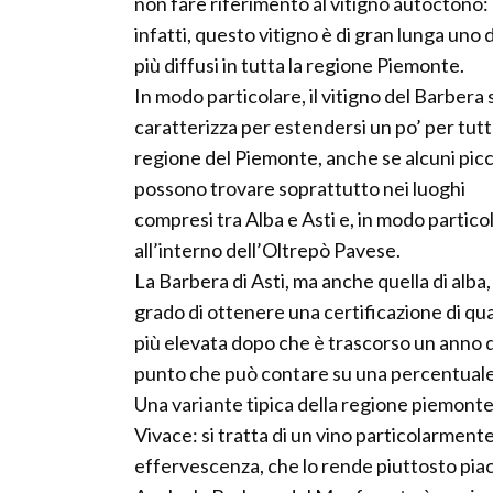
non fare riferimento al vitigno autoctono:
infatti, questo vitigno è di gran lunga uno 
più diffusi in tutta la regione Piemonte.
In modo particolare, il vitigno del Barbera s
caratterizza per estendersi un po’ per tutt
regione del Piemonte, anche se alcuni picch
possono trovare soprattutto nei luoghi
compresi tra Alba e Asti e, in modo partico
all’interno dell’Oltrepò Pavese.
La Barbera di Asti, ma anche quella di alba, 
grado di ottenere una certificazione di qua
più elevata dopo che è trascorso un anno di
punto che può contare su una percentuale (
Una variante tipica della regione piemont
Vivace: si tratta di un vino particolarment
effervescenza, che lo rende piuttosto piace