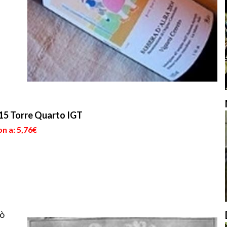
015 Torre Quarto IGT
n a: 5,76€
uò