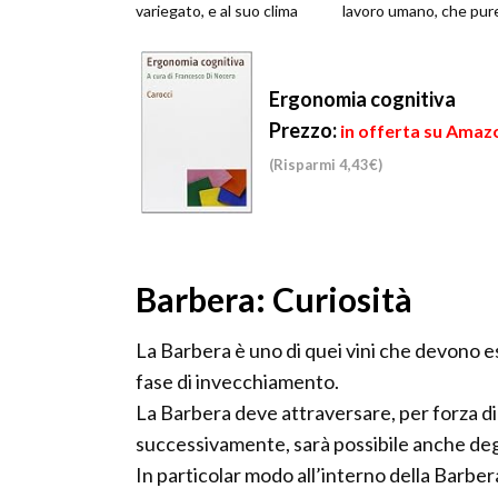
variegato, e al suo clima
lavoro umano, che pur
temperato. Le lunghe
indispensabi...
distese...
Ergonomia cognitiva
Prezzo:
in offerta su Amazo
(Risparmi 4,43€)
Barbera: Curiosità
La Barbera è uno di quei vini che devono e
fase di invecchiamento.
La Barbera deve attraversare, per forza di c
successivamente, sarà possibile anche degus
In particolar modo all’interno della Barbera