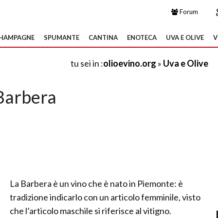
Forum
HAMPAGNE
SPUMANTE
CANTINA
ENOTECA
UVA E OLIVE
V
tu sei in :
olioevino.org
»
Uva e Olive
Barbera
La Barbera è un vino che è nato in Piemonte: è
tradizione indicarlo con un articolo femminile, visto
che l’articolo maschile si riferisce al vitigno.