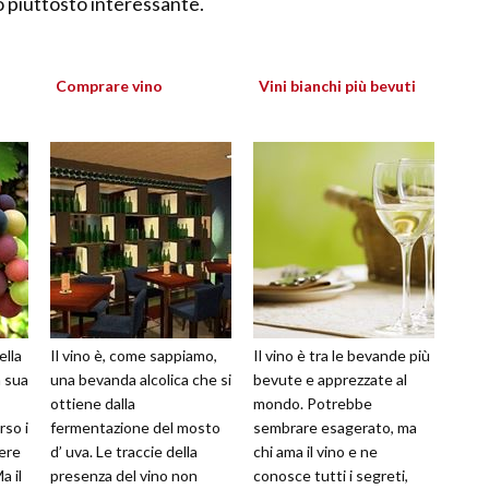
 piuttosto interessante.
Comprare vino
Vini bianchi più bevuti
ella
Il vino è, come sappiamo,
Il vino è tra le bevande più
a sua
una bevanda alcolica che si
bevute e apprezzate al
ottiene dalla
mondo. Potrebbe
rso i
fermentazione del mosto
sembrare esagerato, ma
ere
d’ uva. Le traccie della
chi ama il vino e ne
a il
presenza del vino non
conosce tutti i segreti,