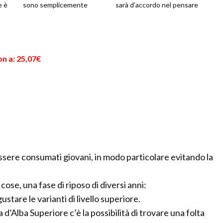
e è
sono semplicemente
sarà d’accordo nel pensare
storiche, ma addirittura
che il termine bevanda, in
millenarie; affon...
questo c...
n a: 25,07€
ssere consumati giovani, in modo particolare evitando la
ose, una fase di riposo di diversi anni:
tare le varianti di livello superiore.
 d’Alba Superiore c’è la possibilità di trovare una folta