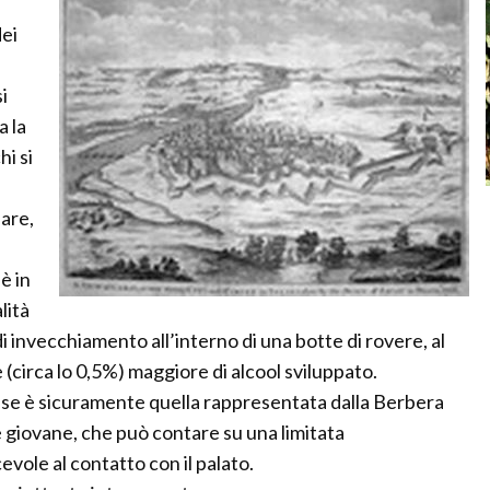
dei
i
a la
i si
lare,
è in
lità
 invecchiamento all’interno di una botte di rovere, al
circa lo 0,5%) maggiore di alcool sviluppato.
ese è sicuramente quella rappresentata dalla Berbera
e giovane, che può contare su una limitata
vole al contatto con il palato.