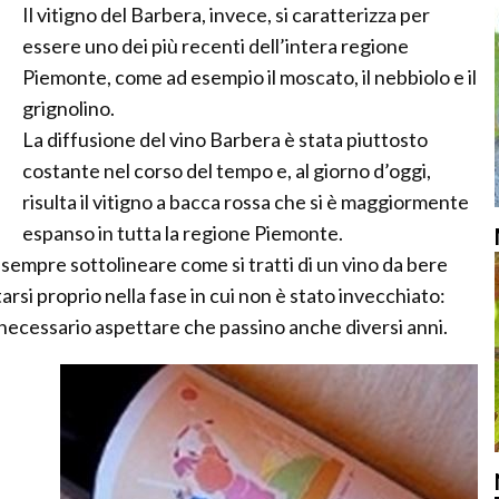
Il vitigno del Barbera, invece, si caratterizza per
essere uno dei più recenti dell’intera regione
Piemonte, come ad esempio il moscato, il nebbiolo e il
grignolino.
La diffusione del vino Barbera è stata piuttosto
costante nel corso del tempo e, al giorno d’oggi,
risulta il vitigno a bacca rossa che si è maggiormente
espanso in tutta la regione Piemonte.
empre sottolineare come si tratti di un vino da bere
rsi proprio nella fase in cui non è stato invecchiato:
è necessario aspettare che passino anche diversi anni.