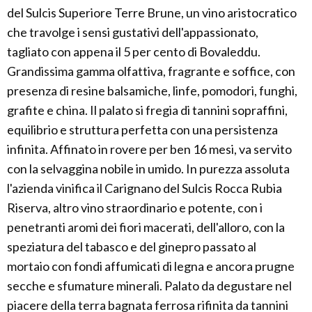
del Sulcis Superiore Terre Brune, un vino aristocratico
che travolge i sensi gustativi dell'appassionato,
tagliato con appena il 5 per cento di Bovaleddu.
Grandissima gamma olfattiva, fragrante e soffice, con
presenza di resine balsamiche, linfe, pomodori, funghi,
grafite e china. Il palato si fregia di tannini sopraffini,
equilibrio e struttura perfetta con una persistenza
infinita. Affinato in rovere per ben 16 mesi, va servito
con la selvaggina nobile in umido. In purezza assoluta
l'azienda vinifica il Carignano del Sulcis Rocca Rubia
Riserva, altro vino straordinario e potente, con i
penetranti aromi dei fiori macerati, dell'alloro, con la
speziatura del tabasco e del ginepro passato al
mortaio con fondi affumicati di legna e ancora prugne
secche e sfumature minerali. Palato da degustare nel
piacere della terra bagnata ferrosa rifinita da tannini