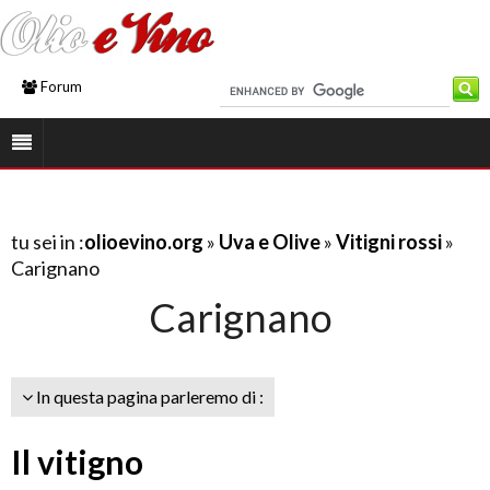
Forum
tu sei in :
olioevino.org
»
Uva e Olive
»
Vitigni rossi
»
Carignano
Carignano
In questa pagina parleremo di :
Il vitigno