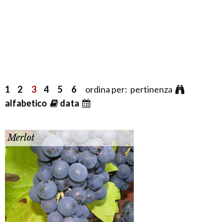
1
2
3
4
5
6
ordina per: pertinenza
alfabetico
data
Merlot