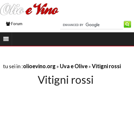
Forum
tu sei in :
olioevino.org
»
Uva e Olive
»
Vitigni rossi
Vitigni rossi