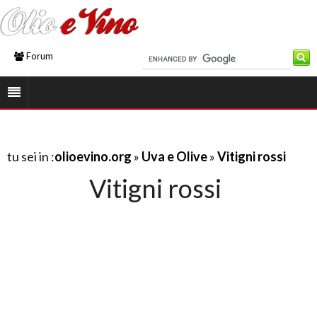
Forum
tu sei in :
olioevino.org
»
Uva e Olive
»
Vitigni rossi
Vitigni rossi