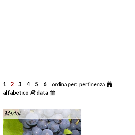
1
2
3
4
5
6
ordina per: pertinenza
alfabetico
data
Merlot