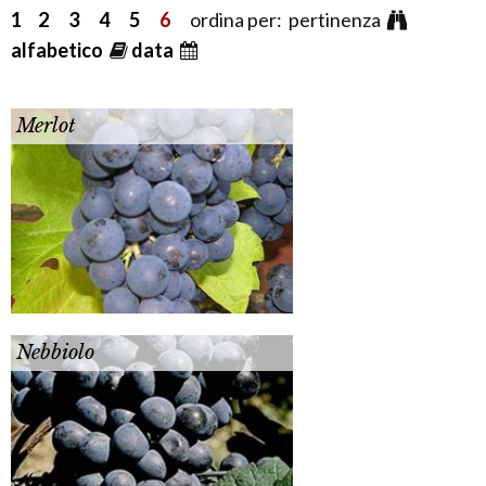
1
2
3
4
5
6
ordina per: pertinenza
alfabetico
data
Merlot
Nebbiolo