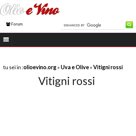
Forum
tu sei in :
olioevino.org
»
Uva e Olive
»
Vitigni rossi
Vitigni rossi