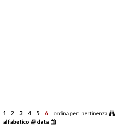
1
2
3
4
5
6
ordina per: pertinenza
alfabetico
data