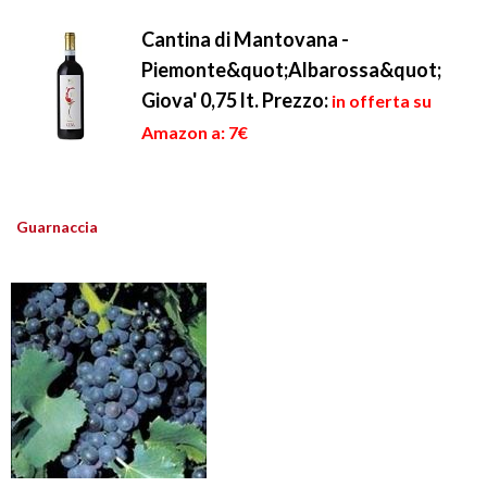
Cantina di Mantovana -
Piemonte&quot;Albarossa&quot;
Giova' 0,75 lt.
Prezzo:
in offerta su
Amazon a: 7€
Guarnaccia