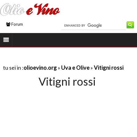
Forum
tu sei in :
olioevino.org
»
Uva e Olive
»
Vitigni rossi
Vitigni rossi