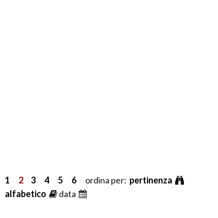
1
2
3
4
5
6
ordina per:
pertinenza
alfabetico
data