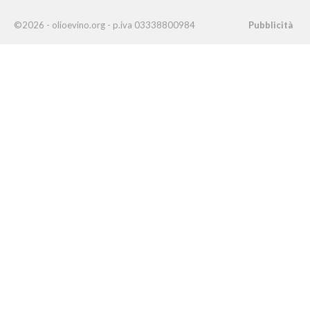
©2026 - olioevino.org - p.iva 03338800984
Pubblicità