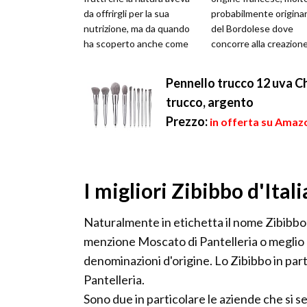
da offrirgli per la sua
probabilmente originar
nutrizione, ma da quando
del Bordolese dove
ha scoperto anche come
concorre alla creazione
manipolare questi raccolti,
vini di alta qualità e fama
ha ...
Pennello trucco 12 uva Ch
trucco, argento
Prezzo:
in offerta su Amazo
I migliori Zibibbo d'Itali
Naturalmente in etichetta il nome Zibibbo
menzione Moscato di Pantelleria o meglio a
denominazioni d'origine. Lo Zibibbo in part
Pantelleria.
Sono due in particolare le aziende che si se