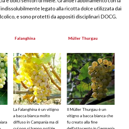
cia e dolci sentori di miele. Grande l'abbinamento con la
ndissolubilmente legato alla ricotta dolce utilizzata dai
alcolico, e sono protetti da appositi disciplinari DOCG.
Falanghina
Müller Thurgau
La Falanghina è un vitigno
Il Müller Thurgau è un
a bacca bianca molto
vitigno a bacca bianca che
hiara
diffuso in Campania ma di
fu creato alla fine
o
cui non si hanno notizie
dell'ottocento in Germania