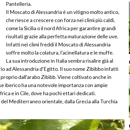
Pantelleria.
Il Moscato di Alessandria è un vitigno molto antico,
che riesce a crescere con forza nei climi più caldi,
come la Sicilia o il nord Africa per garantire grandi
risultati grazie alla perfetta maturazione delle uve.
Infatti nei climi freddi il Moscato di Alessandria
soffre molto la colatura, l'acinellatura e le muffe.
La sua introduzione in Italia sembra risalire già al
 ad Alessandria d'Egitto. Il suo nome Zibibbo infatti
proprio dall'arabo Zibibb. Viene coltivato anche in
ese iberico ha una notevole importanza con ampie
rica e in Cile, dove ha pochi ettari dedicati.
 del Mediterraneo orientale, dalla Grecia alla Turchia