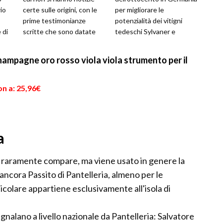
io
certe sulle origini, con le
per migliorare le
prime testimonianze
potenzialità dei vitigni
 di
scritte che sono datate
tedeschi Sylvaner e
 i...
solo al 1804, quando fu
Riesling. Fu Hermann
ricon...
Muller appunto a d...
ampagne oro rosso viola viola strumento per il
n a: 25,96€
a
 raramente compare, ma viene usato in genere la
ncora Passito di Pantelleria, almeno per le
icolare appartiene esclusivamente all'isola di
gnalano a livello nazionale da Pantelleria: Salvatore