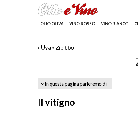
OLIO OLIVA
VINO ROSSO
VINO BIANCO
C
»
Uva
» Zibibbo
In questa pagina parleremo di :
Il vitigno