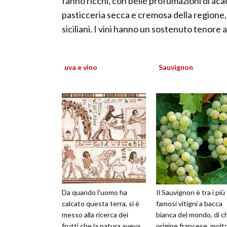
fanno ricchi, con belle profumazioni di aca
pasticceria secca e cremosa della regione, i
siciliani. I vini hanno un sostenuto tenore 
uva e vino
Sauvignon
Da quando l'uomo ha
Il Sauvignon è tra i più
calcato questa terra, si è
famosi vitigni a bacca
messo alla ricerca dei
bianca del mondo, di c
frutti che la natura aveva
origine francese, molt