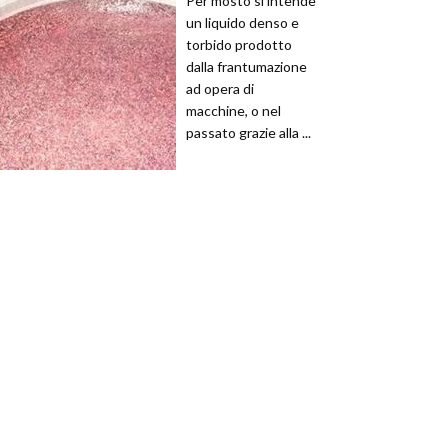
Per mosto si intende
un liquido denso e
torbido prodotto
dalla frantumazione
ad opera di
macchine, o nel
passato grazie alla ...