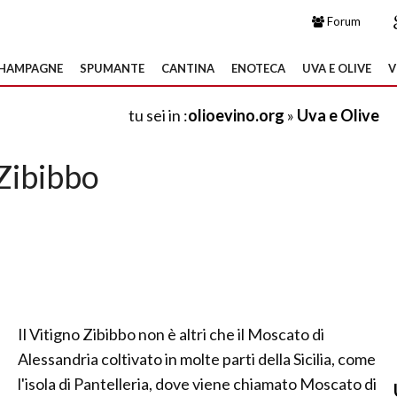
Forum
HAMPAGNE
SPUMANTE
CANTINA
ENOTECA
UVA E OLIVE
V
tu sei in :
olioevino.org
»
Uva e Olive
Zibibbo
Il Vitigno Zibibbo non è altri che il Moscato di
Alessandria coltivato in molte parti della Sicilia, come
l'isola di Pantelleria, dove viene chiamato Moscato di