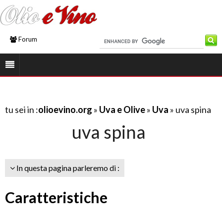
Forum
tu sei in :
olioevino.org
»
Uva e Olive
»
Uva
» uva spina
uva spina
In questa pagina parleremo di :
Caratteristiche