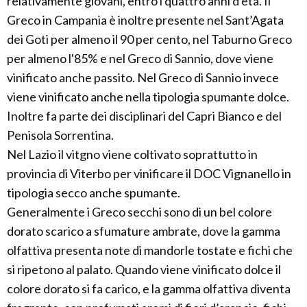
relativamente giovani, entro i quattro anni d'età. Il
Greco in Campania è inoltre presente nel Sant’Agata
dei Goti per almeno il 90 per cento, nel Taburno Greco
per almeno l'85% e nel Greco di Sannio, dove viene
vinificato anche passito. Nel Greco di Sannio invece
viene vinificato anche nella tipologia spumante dolce.
Inoltre fa parte dei disciplinari del Capri Bianco e del
Penisola Sorrentina.
Nel Lazio il vitgno viene coltivato soprattutto in
provincia di Viterbo per vinificare il DOC Vignanello in
tipologia secco anche spumante.
Generalmente i Greco secchi sono di un bel colore
dorato scarico a sfumature ambrate, dove la gamma
olfattiva presenta note di mandorle tostate e fichi che
si ripetono al palato. Quando viene vinificato dolce il
colore dorato si fa carico, e la gamma olfattiva diventa