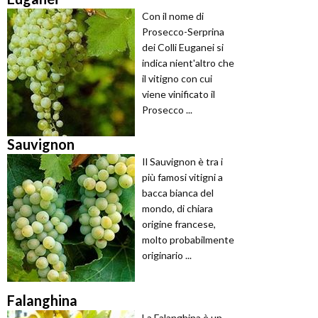
Con il nome di
Prosecco-Serprina
dei Colli Euganei si
indica nient'altro che
il vitigno con cui
viene vinificato il
Prosecco ...
Sauvignon
Il Sauvignon è tra i
più famosi vitigni a
bacca bianca del
mondo, di chiara
origine francese,
molto probabilmente
originario ...
Falanghina
La Falanghina è un