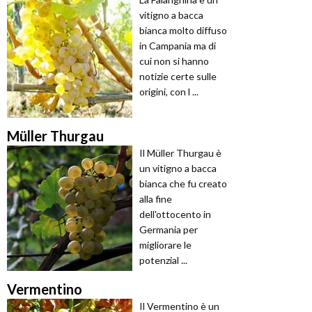
vitigno a bacca
bianca molto diffuso
in Campania ma di
cui non si hanno
notizie certe sulle
origini, con l ...
Müller Thurgau
Il Müller Thurgau è
un vitigno a bacca
bianca che fu creato
alla fine
dell'ottocento in
Germania per
migliorare le
potenzial ...
Vermentino
Il Vermentino è un