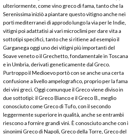
ulteriormente, come vino greco di fama, tanto che la
Serenissima iniziò a piantare questo vitigno anche nei
porti mediterranei di approdo lungo la via per le Indie,
vitigni poi adattatisi ai vari microclimi per dare vita a
sottotipi specifici, tanto che si ritiene ad esempio il
Garganega oggi uno dei vitigni più importanti del
Soave veneto o il Grechetto, fondamentale in Toscana
e in Umbria, derivati geneticamente dal Greco.
Purtroppo il Medioevo portò con se anche una certa
confusione a livello ampelografico, proprio per la fama
dei vini greci. Oggi comunque il Greco viene diviso in
due sottotipi: il Greco Bianco e il Greco B., meglio
conosciuto come Greco di Tufo, con il secondo
leggermente superiore in qualità, anche se entrambi
riescono a fornire grandi vini. È conosciuto anche con i
sinonimi Greco di Napoli, Greco della Torre, Greco del