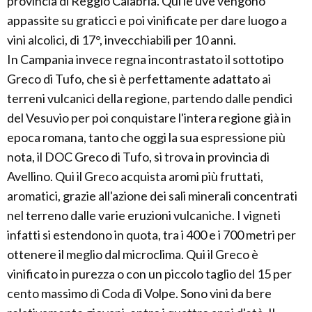
provincia di Reggio Calabria. Qui le uve vengono
appassite su graticci e poi vinificate per dare luogo a
vini alcolici, di 17°, invecchiabili per 10 anni.
In Campania invece regna incontrastato il sottotipo
Greco di Tufo, che si è perfettamente adattato ai
terreni vulcanici della regione, partendo dalle pendici
del Vesuvio per poi conquistare l'intera regione già in
epoca romana, tanto che oggi la sua espressione più
nota, il DOC Greco di Tufo, si trova in provincia di
Avellino. Qui il Greco acquista aromi più fruttati,
aromatici, grazie all'azione dei sali minerali concentrati
nel terreno dalle varie eruzioni vulcaniche. I vigneti
infatti si estendono in quota, tra i 400 e i 700 metri per
ottenere il meglio dal microclima. Qui il Greco è
vinificato in purezza o con un piccolo taglio del 15 per
cento massimo di Coda di Volpe. Sono vini da bere