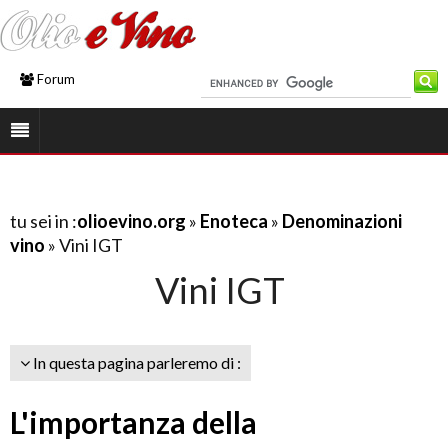
Forum
tu sei in :
olioevino.org
»
Enoteca
»
Denominazioni
vino
» Vini IGT
Vini IGT
In questa pagina parleremo di :
L'importanza della