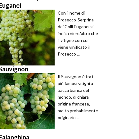
Euganei
Con il nome di
Prosecco-Serprina
dei Colli Euganei si
indica nient'altro che
il vitigno con cui
viene vinificato il
Prosecco ...
Sauvignon
Il Sauvignon è tra i
più famosi vitigni a
bacca bianca del
mondo, di chiara
origine francese,
molto probabilmente
originario ...
Falanghina