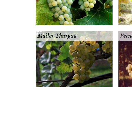
Müller Thurgau
Vern