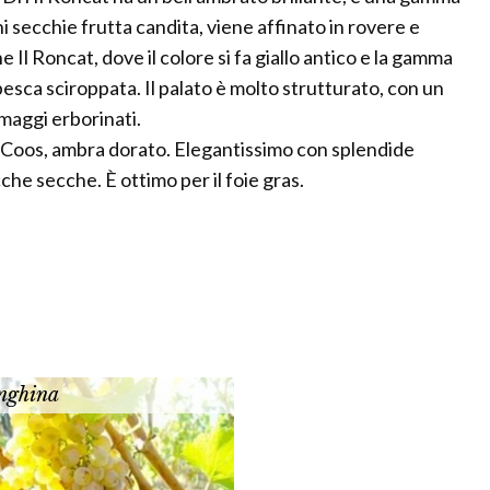
i secchie frutta candita, viene affinato in rovere e
 Il Roncat, dove il colore si fa giallo antico e la gamma
pesca sciroppata. Il palato è molto strutturato, con un
maggi erborinati.
 Coos, ambra dorato. Elegantissimo con splendide
cche secche. È ottimo per il foie gras.
nghina