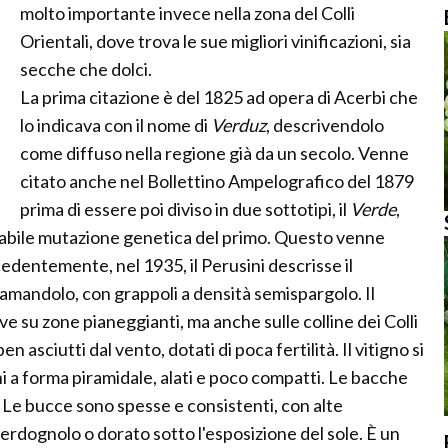
molto importante invece nella zona del Colli
Orientali, dove trova le sue migliori vinificazioni, sia
secche che dolci.
La prima citazione è del 1825 ad opera di Acerbi che
lo indicava con il nome di
Verduz
, descrivendolo
come diffuso nella regione già da un secolo. Venne
citato anche nel Bollettino Ampelografico del 1879
prima di essere poi diviso in due sottotipi, il
Verde
,
babile mutazione genetica del primo. Questo venne
dentemente, nel 1935, il Perusini descrisse il
 Ramandolo, con grappoli a densità semispargolo. Il
ve su zone pianeggianti, ma anche sulle colline dei Colli
 asciutti dal vento, dotati di poca fertilità. Il vitigno si
i a forma piramidale, alati e poco compatti. Le bacche
. Le bucce sono spesse e consistenti, con alte
verdognolo o dorato sotto l'esposizione del sole. È un