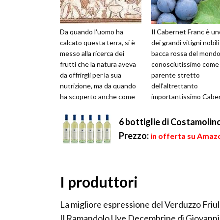
Da quando l'uomo ha
Il Cabernet Franc è un
calcato questa terra, si è
dei grandi vitigni nobili
messo alla ricerca dei
bacca rossa del mondo
frutti che la natura aveva
conosciutissimo come
da offrirgli per la sua
parente stretto
nutrizione, ma da quando
dell'altrettanto
ha scoperto anche come
importantissimo Cabe
manipolare questi raccolti,
Sauvignon, con cui
ha ...
condivide molte
6 bottiglie di Costamoli
caratterist...
Prezzo:
in offerta su Amazo
I produttori
La migliore espressione del Verduzzo Friul
Il Ramandolo Uve Decembrine di Giovanni D