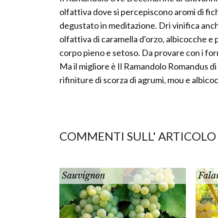
olfattiva dove si percepiscono aromi di fich
degustato in meditazione. Dri vinifica anche
olfattiva di caramella d'orzo, albicocche e 
corpo pieno e setoso. Da provare con i for
Ma il migliore è Il Ramandolo Romandus di
rifiniture di scorza di agrumi, mou e albico
COMMENTI SULL' ARTICOLO
Sauvignon
Fala