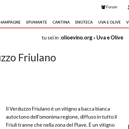
Forum
HAMPAGNE
SPUMANTE
CANTINA
ENOTECA
UVA E OLIVE
V
tu sei in :
olioevino.org
»
Uva e Olive
zzo Friulano
Il Verduzzo Friulano è un vitigno a bacca bianca
autoctono dell'omonima regione, diffuso in tutto il
Friuli tranne che nella zona del Piave. È un vitigno