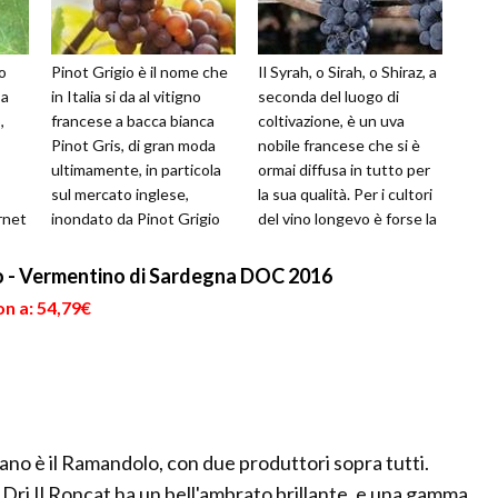
o
Pinot Grigio è il nome che
Il Syrah, o Sirah, o Shiraz, a
 a
in Italia si da al vitigno
seconda del luogo di
,
francese a bacca bianca
coltivazione, è un uva
Pinot Gris, di gran moda
nobile francese che si è
ultimamente, in particola
ormai diffusa in tutto per
sul mercato inglese,
la sua qualità. Per i cultori
rnet
inondato da Pinot Grigio
del vino longevo è forse la
proveniente dalla nostra ...
più nobile, gra...
no - Vermentino di Sardegna DOC 2016
n a: 54,79€
ano è il Ramandolo, con due produttori sopra tutti.
ri Il Roncat ha un bell'ambrato brillante, e una gamma