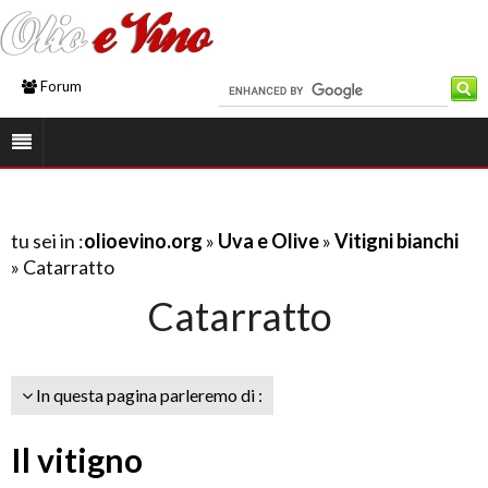
Forum
tu sei in :
olioevino.org
»
Uva e Olive
»
Vitigni bianchi
» Catarratto
Catarratto
In questa pagina parleremo di :
Il vitigno