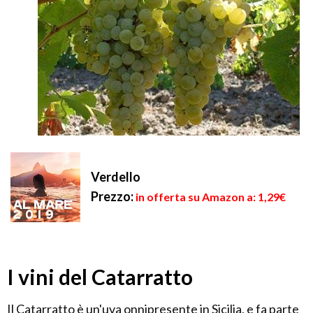
Verdello
Prezzo:
in offerta su Amazon a: 1,29€
I vini del Catarratto
Il Catarratto è un'uva onnipresente in Sicilia, e fa parte