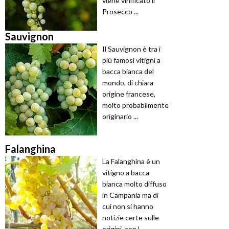
viene vinificato il
Prosecco ...
Sauvignon
Il Sauvignon è tra i
più famosi vitigni a
bacca bianca del
mondo, di chiara
origine francese,
molto probabilmente
originario ...
Falanghina
La Falanghina è un
vitigno a bacca
bianca molto diffuso
in Campania ma di
cui non si hanno
notizie certe sulle
origini, con l ...