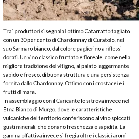
Tra i produttori si segnala l'ottimo Catarratto tagliato
con un 30 per cento di Chardonnay di Curatolo, nel
suo Sarmaro bianco, dal colore paglierino a riflessi
dorati. Un vino classico fruttato e floreale, come nella
migliore tradizione del vitigno, al palato leggermente
sapido e fresco, di buona struttura e una persistenza
fornita dallo Chardonnay. Ottimo con i crostacei e i
frutti di mare.
In assemblaggio con il Caricante lo si trova invece nel
Etna Bianco di Murgo, dove le caratteristiche
vulcaniche del territorio conferiscono al vino spiccati
gusti minerali, che donano freschezza e sapidità. La
gamma olfattiva invece si fregia oltre i classici aromi