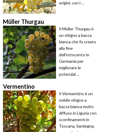
origini, con l ...
Müller Thurgau
Il Müller Thurgau è
un vitigno a bacca
bianca che fu creato
alla fine
dell'ottocento in
Germania per
migliorare le
potenzial ...
Vermentino
Il Vermentino è un
nobile vitigno a
bacca bianca molto
diffuso in Liguria con
sconfinamenti in
Toscana, Sardegna,