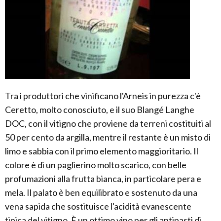
Tra i produttori che vinificano l'Arneis in purezza c'è
Ceretto, molto conosciuto, e il suo Blangé Langhe
DOC, con il vitigno che proviene da terreni costituiti al
50 per cento da argilla, mentre il restante è un misto di
limo e sabbia con il primo elemento maggioritario. Il
colore è di un paglierino molto scarico, con belle
profumazioni alla frutta bianca, in particolare pera e
mela. Il palato è ben equilibrato e sostenuto da una
vena sapida che sostituisce l'acidità evanescente
tipica del vitigno. È un ottimo vino per gli antipasti di