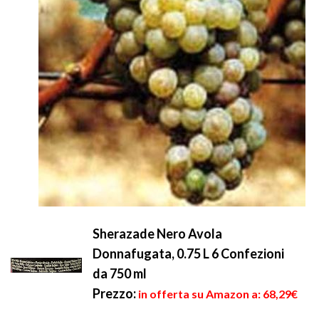
Sherazade Nero Avola
Donnafugata, 0.75 L 6 Confezioni
da 750 ml
Prezzo:
in offerta su Amazon a: 68,29€