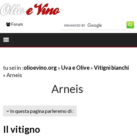
Forum
tu sei in :
olioevino.org
»
Uva e Olive
»
Vitigni bianchi
» Arneis
Arneis
In questa pagina parleremo di :
Il vitigno