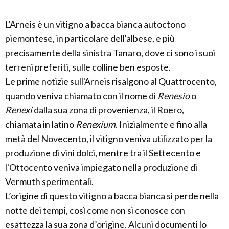
L'Arneis è un vitigno a bacca bianca autoctono
piemontese, in particolare dell'albese, e più
precisamente della sinistra Tanaro, dove ci sono i suoi
terreni preferiti, sulle colline ben esposte.
Le prime notizie sull'Arneis risalgono al Quattrocento,
quando veniva chiamato con il nome di
Renesio
o
Renexi
dalla sua zona di provenienza, il Roero,
chiamata in latino
Renexium
. Inizialmente e fino alla
metà del Novecento, il vitigno veniva utilizzato per la
produzione di vini dolci, mentre tra il Settecento e
l'Ottocento veniva impiegato nella produzione di
Vermuth sperimentali.
L’origine di questo vitigno a bacca bianca si perde nella
notte dei tempi, così come non si conosce con
esattezza la sua zona d’origine. Alcuni documenti lo