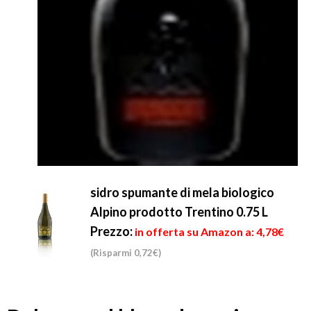
sidro spumante di mela biologico
Alpino prodotto Trentino 0.75 L
Prezzo:
in offerta su Amazon a: 4,78€
(Risparmi 0,72€)