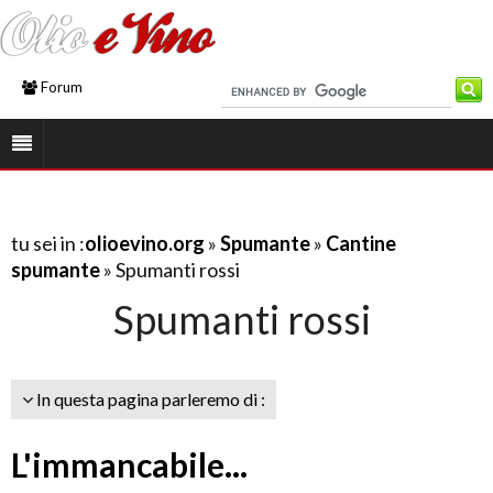
Forum
tu sei in :
olioevino.org
»
Spumante
»
Cantine
spumante
» Spumanti rossi
Spumanti rossi
In questa pagina parleremo di :
L'immancabile...