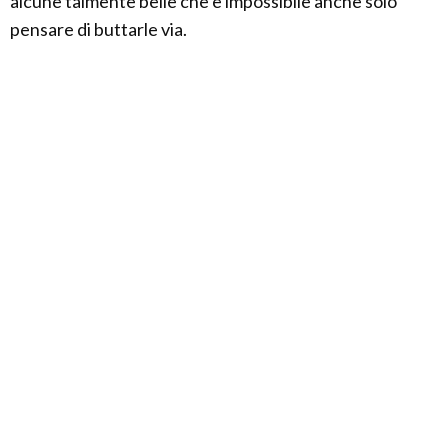
alcune talmente belle che è impossibile anche solo
pensare di buttarle via.