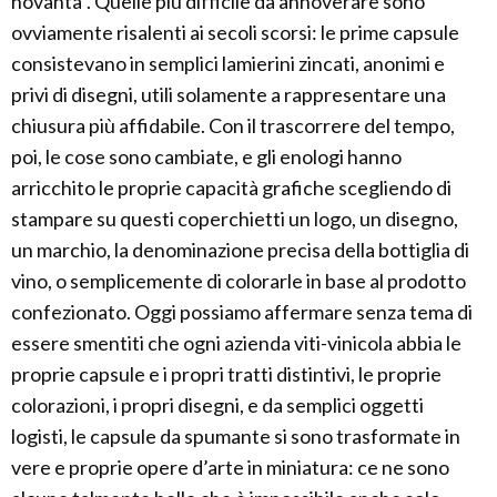
novanta”. Quelle più difficile da annoverare sono
ovviamente risalenti ai secoli scorsi: le prime capsule
consistevano in semplici lamierini zincati, anonimi e
privi di disegni, utili solamente a rappresentare una
chiusura più affidabile. Con il trascorrere del tempo,
poi, le cose sono cambiate, e gli enologi hanno
arricchito le proprie capacità grafiche scegliendo di
stampare su questi coperchietti un logo, un disegno,
un marchio, la denominazione precisa della bottiglia di
vino, o semplicemente di colorarle in base al prodotto
confezionato. Oggi possiamo affermare senza tema di
essere smentiti che ogni azienda viti-vinicola abbia le
proprie capsule e i propri tratti distintivi, le proprie
colorazioni, i propri disegni, e da semplici oggetti
logisti, le capsule da spumante si sono trasformate in
vere e proprie opere d’arte in miniatura: ce ne sono