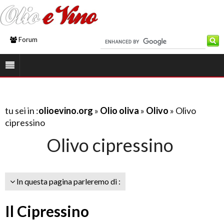
Forum
tu sei in :
olioevino.org
»
Olio oliva
»
Olivo
» Olivo
cipressino
Olivo cipressino
In questa pagina parleremo di :
Il Cipressino