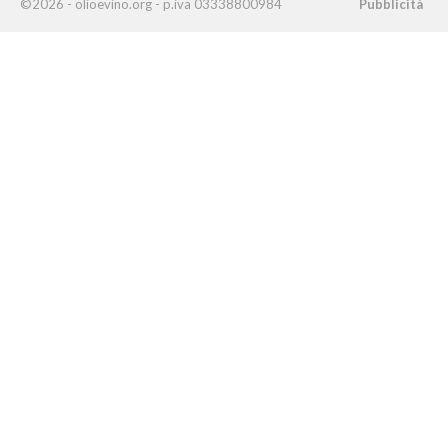
©2026 - olioevino.org - p.iva 03338800984
Pubblicità