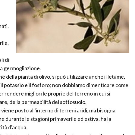
ati.
ile,
li di
 la germogliazione.
della pianta di olivo, si può utilizzare anche il letame,
o, il potassio e il fosforo; non dobbiamo dimenticare come
r rendere migliori le proprie del terreno in cui si
are, della permeabilità del sottosuolo.
 viene posto all'interno di terreni aridi, ma bisogna
e durante le stagioni primaverile ed estiva, ha la
tità d'acqua.