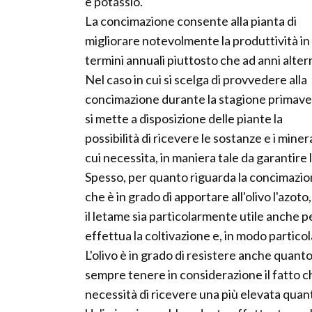
e potassio.
La concimazione consente alla pianta di
migliorare notevolmente la produttività in
termini annuali piuttosto che ad anni altern
Nel caso in cui si scelga di provvedere alla
concimazione durante la stagione primaver
si mette a disposizione delle piante la
possibilità di ricevere le sostanze e i minera
cui necessita, in maniera tale da garantire
Spesso, per quanto riguarda la concimazione 
che è in grado di apportare all'olivo l'azot
il letame sia particolarmente utile anche pe
effettua la coltivazione e, in modo particol
L'olivo è in grado di resistere anche quanto
sempre tenere in considerazione il fatto ch
necessità di ricevere una più elevata quan