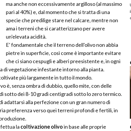
ma anche non eccessivamente argilloso (al massimo
pari al 40%) e, dal momento che si tratta di una
specie che predilige stare nel calcare, mentre non
ama i terreni che si caratterizzano per avere
un'elevata acidità.
E' fondamentale che il terreno dell'olivo non abbia
pietre in superficie, così come è importante evitare
che ci siano cespugli e alberi preesistente e, in ogni
a di vegetazione infestante intorno alla pianta.
coltivate più largamente in tutto il mondo.
olivo è, senza ombra di dubbio, quello mite, con delle
sotto dei 8-10 gradi centigradi sotto lo zero termico.
 di adattarsi alla perfezione con un gran numero di
ia preferenza verso quei terreni profondi e fertili, in
 produzione.
ffettua la
coltivazione olivo
in base alle proprie