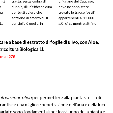
nità
tratta, senza ombra di
originario del Caucaso,
o
dubbio, di un'efficace cura
dove ne sono state
ma
per tutti coloro che
trovate le tracce fossili
soffrono di emorroidi. Il
appartenenti al 12.000
.La
consiglio è quello, in
a.C. circa mentre altri ne
questi casi, di assumere,...
vedono un'origine
tipicamente mediter...
are a base di estratto di foglie di ulivo, con Aloe,
ricoltura Biologica 1L.
on a: 27€
oltivazione olivo
per permettere alla pianta stessa di
rantisce una migliore penetrazione dell'aria e della luce.
parlato sono fondamentali per lo sviluppo della pianta e