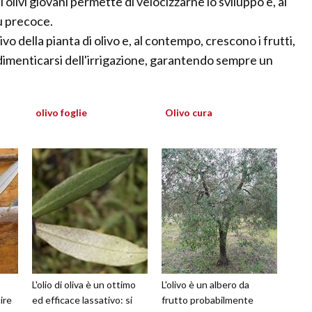
olivi giovani permette di velocizzarne lo sviluppo e, al
ù precoce.
o della pianta di olivo e, al contempo, crescono i frutti,
dimenticarsi dell'irrigazione, garantendo sempre un
olivo foglie
Olivo cura
L'olio di oliva è un ottimo
L'olivo è un albero da
ire
ed efficace lassativo: si
frutto probabilmente