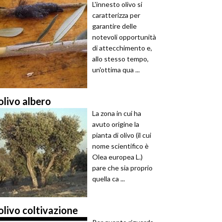
L'innesto olivo si
caratterizza per
garantire delle
notevoli opportunità
di attecchimento e,
allo stesso tempo,
un'ottima qua ...
olivo albero
La zona in cui ha
avuto origine la
pianta di olivo (il cui
nome scientifico è
Olea europea L.)
pare che sia proprio
quella ca ...
olivo coltivazione