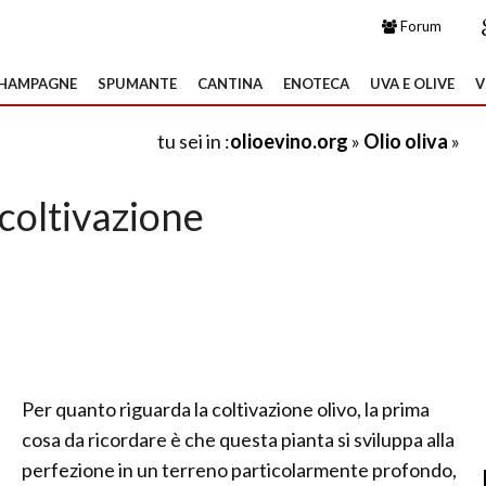
Forum
HAMPAGNE
SPUMANTE
CANTINA
ENOTECA
UVA E OLIVE
V
tu sei in :
olioevino.org
»
Olio oliva
»
 coltivazione
Per quanto riguarda la coltivazione olivo, la prima
cosa da ricordare è che questa pianta si sviluppa alla
perfezione in un terreno particolarmente profondo,