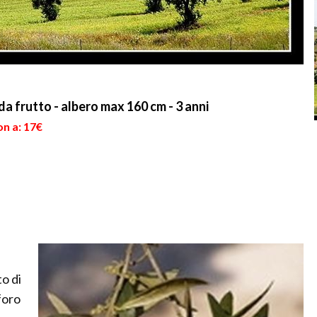
da frutto - albero max 160 cm - 3 anni
on a: 17€
o di
foro