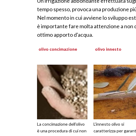
Un'irrigazione abbondante effettuata sugli 
tempo spesso, provoca una produzione pi
Nel momento in cui avviene lo sviluppo estiv
è importante fare molta attenzione a non 
ottimo apporto d'acqua.
olivo concimazione
olivo innesto
La concimazione dell’olivo
L'innesto olivo si
è una procedura di cui non
caratterizza per garant