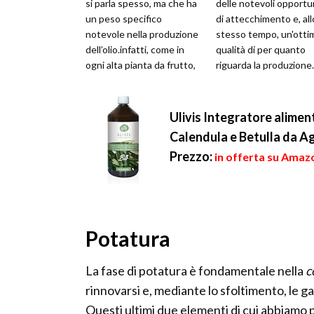
si parla spesso, ma che ha
delle notevoli opportu
un peso specifico
di attecchimento e, all
notevole nella produzione
stesso tempo, un'otti
dell’olio.infatti, come in
qualità di per quanto
ogni alta pianta da frutto,
riguarda la produzione
anche l’olivo ha l...
pianta di olivo non
predilig...
Ulivis Integratore aliment
Calendula e Betulla da Ag
Prezzo:
in offerta su Amaz
Potatura
La fase di potatura è fondamentale nella
c
rinnovarsi e, mediante lo sfoltimento, le ga
Questi ultimi due elementi di cui abbiamo 