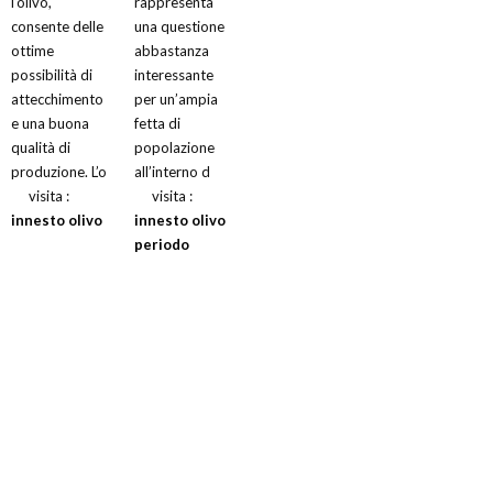
l’olivo,
rappresenta
consente delle
una questione
ottime
abbastanza
possibilità di
interessante
attecchimento
per un’ampia
e una buona
fetta di
qualità di
popolazione
produzione. L’o
all’interno d
visita :
visita :
innesto olivo
innesto olivo
periodo