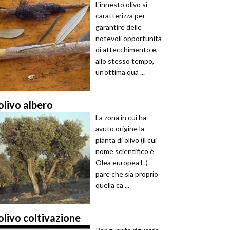
L'innesto olivo si
caratterizza per
garantire delle
notevoli opportunità
di attecchimento e,
allo stesso tempo,
un'ottima qua ...
olivo albero
La zona in cui ha
avuto origine la
pianta di olivo (il cui
nome scientifico è
Olea europea L.)
pare che sia proprio
quella ca ...
olivo coltivazione