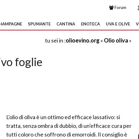
Forum
HAMPAGNE
SPUMANTE
CANTINA
ENOTECA
UVA E OLIVE
V
tu sei in :
olioevino.org
»
Olio oliva
»
ivo foglie
L'olio di oliva è un ottimo ed efficace lassativo: si
tratta, senza ombra di dubbio, di un'efficace cura per
tutti coloro che soffrono di emorroidi. Il consiglio è