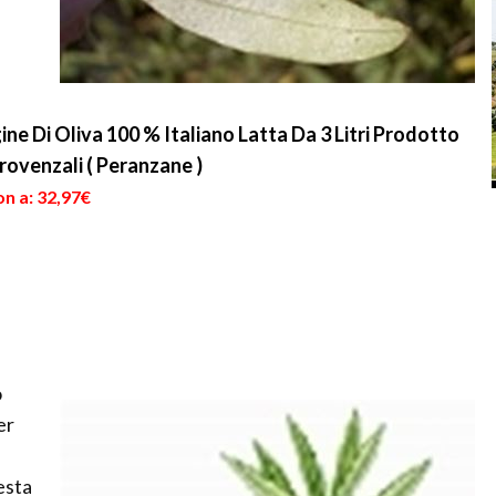
ine Di Oliva 100 % Italiano Latta Da 3 Litri Prodotto
rovenzali ( Peranzane )
n a: 32,97€
o
er
esta