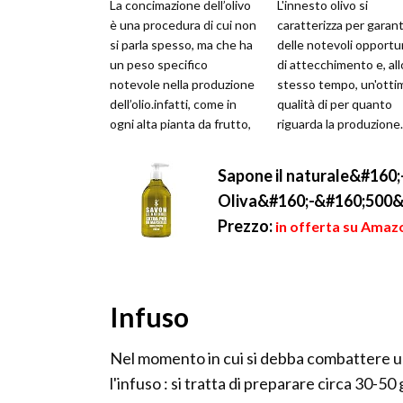
La concimazione dell’olivo
L'innesto olivo si
è una procedura di cui non
caratterizza per garant
si parla spesso, ma che ha
delle notevoli opportu
un peso specifico
di attecchimento e, all
notevole nella produzione
stesso tempo, un'otti
dell’olio.infatti, come in
qualità di per quanto
ogni alta pianta da frutto,
riguarda la produzione
anche l’olivo ha l...
pianta di olivo non
predilig...
Sapone il naturale&#160;-
Oliva&#160;-&#160;500&
Prezzo:
in offerta su Amazo
Infuso
Nel momento in cui si debba combattere un
l'infuso : si tratta di preparare circa 30-50 