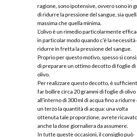
ragione, sono ipotensive, ovvero sono in 
di ridurre la pressione del sangue, sia quell
massima che quella minima.
L'olivo è un rimedio particolarmente effica
in particolar modo quando c'è la necessità 
ridurre in fretta la pressione del sangue.
Proprio per questo motivo, spesso si consi
di preparare un ottimo decotto di foglie di
olivo.
Per realizzare questo decotto, è sufficien
far bollire circa 20 grammi di foglie di olivo
all'interno di 300 ml di acqua fino a ridurre 
un terzo la quantità di acqua: una volta
ottenuta tale proporzione, avrete ricavat
anche la dose giornaliera da assumere.
In tutte queste occasioni, il consiglio può