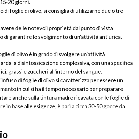
15-20 giorni.
di foglie di olivo, si consiglia di utilizzarne due o tre
er avere delle notevoli proprietà dal punto di vista
 di garantire lo svolgimento di un'attività antiurica,
glie di olivo è in grado di svolgere un'attività
rda la disintossicazione complessiva, con una specifica
ici, grassi e zuccheri all'interno del sangue.
nfuso di foglie di olivo si caratterizza per essere un
mento in cui si ha il tempo necessario per preparare
ntare anche sulla tintura madre ricavata con le foglie di
are in base alle esigenze, è pari a circa 30-50 gocce da
io