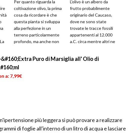
Per quanto riguarda la
L'olivo è un albero da
ire
coltivazione olivo, la prima
frutto probabilmente
nità
cosa da ricordare è che
originario del Caucaso,
o
questa pianta si sviluppa
dove ne sono state
ma
alla perfezione in un
trovate le tracce fossili
terreno particolarmente
appartenenti al 12.000
.La
profondo, ma anche non
a.C. circa mentre altri ne
eccessivamente argilloso
vedono un'origine
(al ...
tipicamente mediter...
&#160;Extra Puro di Marsiglia all' Olio di
#160;ml
n a: 7,99€
'ipertensione più leggera si può provare a realizzare
grammi di foglie all'interno di un litro di acqua e lasciare