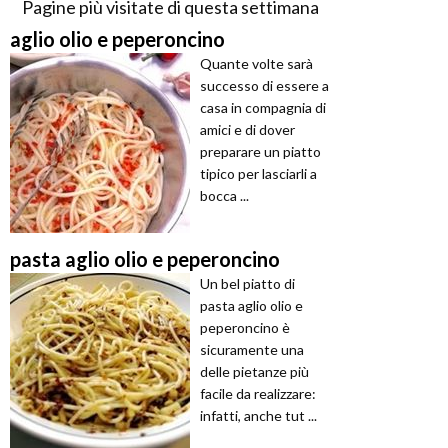
Pagine più visitate di questa settimana
aglio olio e peperoncino
Quante volte sarà
successo di essere a
casa in compagnia di
amici e di dover
preparare un piatto
tipico per lasciarli a
bocca ...
pasta aglio olio e peperoncino
Un bel piatto di
pasta aglio olio e
peperoncino è
sicuramente una
delle pietanze più
facile da realizzare:
infatti, anche tut ...