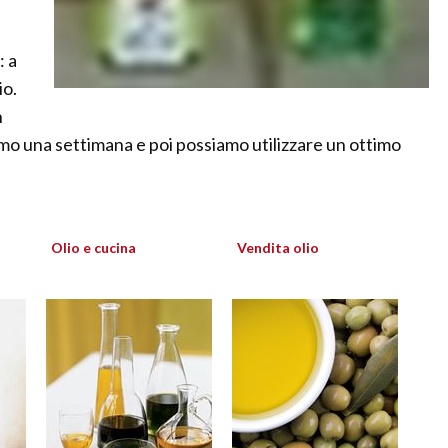
: a
io.
n
amo una settimana e poi possiamo utilizzare un ottimo
Olio e cucina
Vendita olio