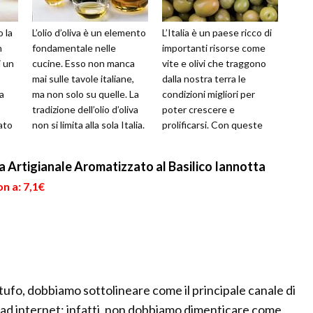
o la
L’olio d’oliva è un elemento
L’Italia è un paese ricco di
n
fondamentale nelle
importanti risorse come
i un
cucine. Esso non manca
vite e olivi che traggono
mai sulle tavole italiane,
dalla nostra terra le
a
ma non solo su quelle. La
condizioni migliori per
tradizione dell’olio d’oliva
poter crescere e
zato
non si limita alla sola Italia.
prolificarsi. Con queste
 a
Tutti i paesi c...
diffusissime specie
vegetali veng...
a Artigianale Aromatizzato al Basilico Iannotta
n a: 7,1€
artufo, dobbiamo sottolineare come il principale canale di
o ad internet: infatti, non dobbiamo dimenticare come