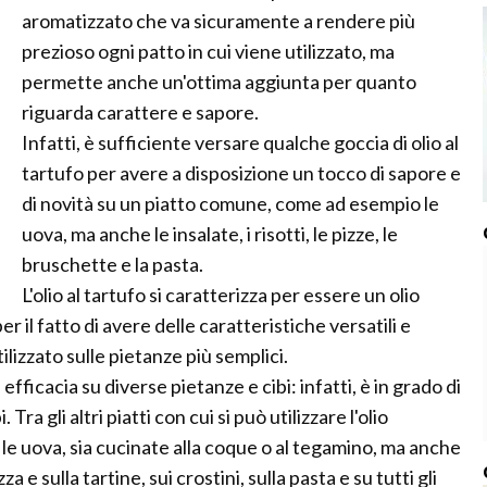
aromatizzato che va sicuramente a rendere più
prezioso ogni patto in cui viene utilizzato, ma
permette anche un'ottima aggiunta per quanto
riguarda carattere e sapore.
Infatti, è sufficiente versare qualche goccia di olio al
tartufo per avere a disposizione un tocco di sapore e
di novità su un piatto comune, come ad esempio le
uova, ma anche le insalate, i risotti, le pizze, le
bruschette e la pasta.
L'olio al tartufo si caratterizza per essere un olio
il fatto di avere delle caratteristiche versatili e
izzato sulle pietanze più semplici.
 efficacia su diverse pietanze e cibi: infatti, è in grado di
ra gli altri piatti con cui si può utilizzare l'olio
le uova, sia cucinate alla coque o al tegamino, ma anche
za e sulla tartine, sui crostini, sulla pasta e su tutti gli