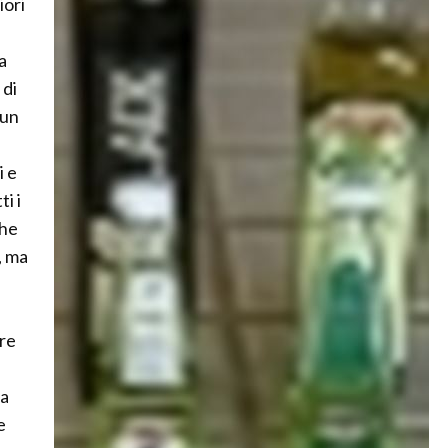
iori
a
 di
 un
i e
i i
che
, ma
ere
la
e