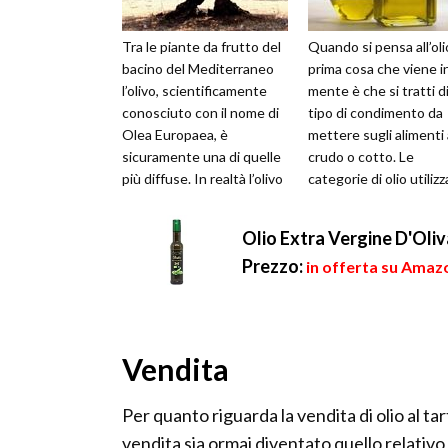
Tra le piante da frutto del
Quando si pensa all’oli
bacino del Mediterraneo
prima cosa che viene i
l’olivo, scientificamente
mente è che si tratti d
conosciuto con il nome di
tipo di condimento da
Olea Europaea, è
mettere sugli alimenti 
sicuramente una di quelle
crudo o cotto. Le
più diffuse. In realtà l’olivo
categorie di olio utiliz
è molto coltivato anch...
come alimento variano
se...
Olio Extra Vergine D'Oliv
Prezzo:
in offerta su Amazo
Vendita
Per quanto riguarda la vendita di olio al t
vendita sia ormai diventato quello relativ