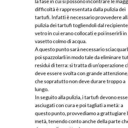
la fase in cui si possono incontrare le magg
difficoltà è rappresentata dalla pulizia dei
tartufi. Infatti è necessario provvedere all
pulizia dei tartufi togliendoli dal recipiente
vetro in cui erano collocati e poi inserirli in
vasetto colmo di acqua.
A questo punto sarà necessario sciacquarl
poi spazzolarli in modo tale da eliminare tutt
residui di terra: si tratta di un'operazione 
deve essere svolta con grande attenzione
che sopratutto non deve durare troppo a
lungo.
In seguito alla pulizia, i tartufi devono ess
asciugati con cura e poi tagliati a metà: a
questo punto, provvediamo a grattugiare 
metà, tenendo conto anche della parte ch