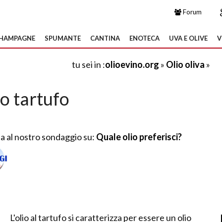
Forum
HAMPAGNE
SPUMANTE
CANTINA
ENOTECA
UVA E OLIVE
V
tu sei in :
olioevino.org
»
Olio oliva
»
io tartufo
a al nostro sondaggio su:
Quale olio preferisci?
L'olio al tartufo si caratterizza per essere un olio