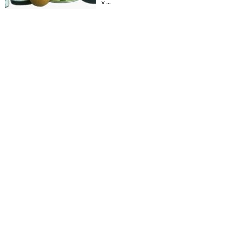
v ...